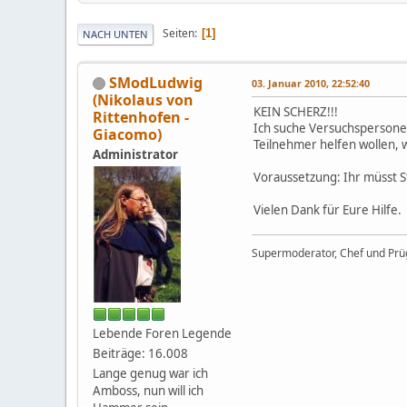
Seiten
1
NACH UNTEN
SModLudwig
03. Januar 2010, 22:52:40
(Nikolaus von
KEIN SCHERZ!!!
Rittenhofen -
Ich suche Versuchspersonen
Giacomo)
Teilnehmer helfen wollen, w
Administrator
Voraussetzung: Ihr müsst S
Vielen Dank für Eure Hilfe.
Supermoderator, Chef und Prüg
Lebende Foren Legende
Beiträge: 16.008
Lange genug war ich
Amboss, nun will ich