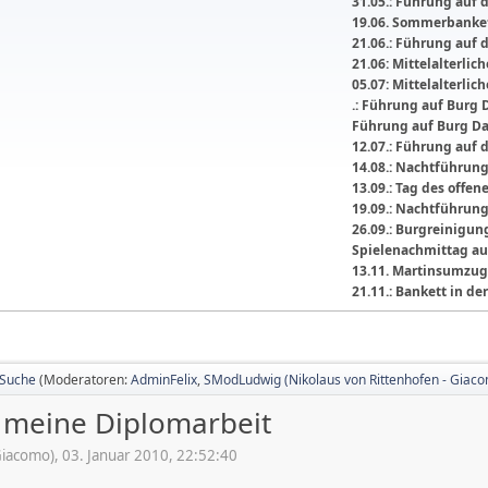
31.05.: Führung auf 
19.06. Sommerbanket
21.06.: Führung auf 
21.06: Mittelalterli
05.07: Mittelalterlic
.: Führung auf Burg 
Führung auf Burg D
12.07.: Führung auf 
14.08.: Nachtführun
13.09.: Tag des offe
19.09.: Nachtführun
26.09.: Burgreinigu
Spielenachmittag au
13.11. Martinsumzug
21.11.: Bankett in 
Suche
(Moderatoren:
AdminFelix
,
SModLudwig (Nikolaus von Rittenhofen - Giac
 meine Diplomarbeit
iacomo), 03. Januar 2010, 22:52:40