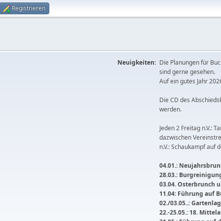
Registrieren
Neuigkeiten:
Die Planungen für Buc
sind gerne gesehen.
Auf ein gutes Jahr 2026
Die CD des Abschieds
werden.
Jeden 2 Freitag n.V.: T
dazwischen Vereinstre
n.V.: Schaukampf auf 
04.01.: Neujahrsbrunc
28.03.: Burgreinigu
03.04. Osterbrunch
11.04: Führung auf 
02./03.05..: Gartenla
22.-25.05.: 18. Mitte