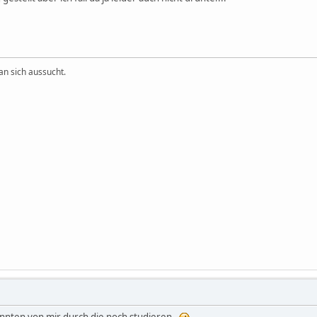
an sich aussucht.
nnten von mir durch die noch studieren.