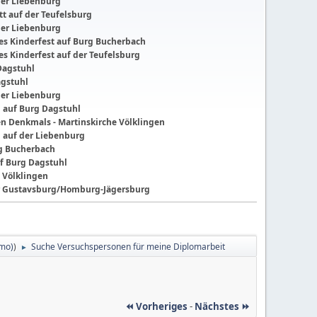
der Liebenburg
t auf der Teufelsburg
der Liebenburg
ches Kinderfest auf Burg Bucherbach
hes Kinderfest auf der Teufelsburg
Dagstuhl
agstuhl
der Liebenburg
g auf Burg Dagstuhl
nen Denkmals - Martinskirche Völklingen
g auf der Liebenburg
ng Bucherbach
f Burg Dagstuhl
 Völklingen
der Gustavsburg/Homburg-Jägersburg
omo)
)
Suche Versuchspersonen für meine Diplomarbeit
►
⏪ Vorheriges
-
Nächstes ⏩