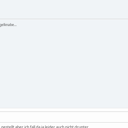
elknabe...
estellt aber ich fall da ja leider auch nicht drunter...