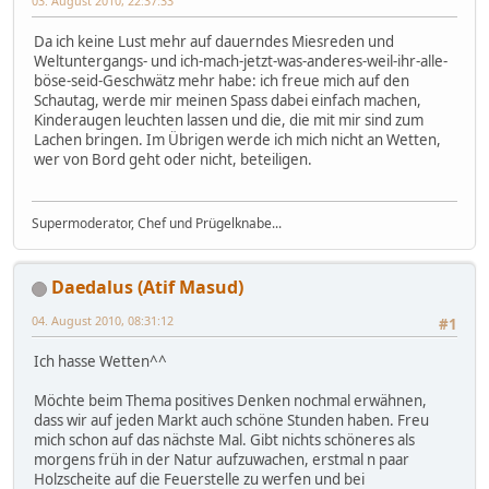
03. August 2010, 22:37:33
Da ich keine Lust mehr auf dauerndes Miesreden und
Weltuntergangs- und ich-mach-jetzt-was-anderes-weil-ihr-alle-
böse-seid-Geschwätz mehr habe: ich freue mich auf den
Schautag, werde mir meinen Spass dabei einfach machen,
Kinderaugen leuchten lassen und die, die mit mir sind zum
Lachen bringen. Im Übrigen werde ich mich nicht an Wetten,
wer von Bord geht oder nicht, beteiligen.
Supermoderator, Chef und Prügelknabe...
Daedalus (Atif Masud)
04. August 2010, 08:31:12
#1
Ich hasse Wetten^^
Möchte beim Thema positives Denken nochmal erwähnen,
dass wir auf jeden Markt auch schöne Stunden haben. Freu
mich schon auf das nächste Mal. Gibt nichts schöneres als
morgens früh in der Natur aufzuwachen, erstmal n paar
Holzscheite auf die Feuerstelle zu werfen und bei