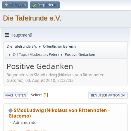
Einloggen
Registrieren
Die Tafelrunde e.V.
Hauptmenü
Die Tafelrunde e.V.
Öffentlicher Bereich
►
Off-Topic
(Moderator:
Peter
)
Positive Gedanken
►
►
Positive Gedanken
Begonnen von SModLudwig (Nikolaus von Rittenhofen -
Giacomo), 03. August 2010, 22:37:33
Seiten
1
NACH UNTEN
BENUTZER-AKTIONEN
SModLudwig (Nikolaus von Rittenhofen -
Giacomo)
Administrator