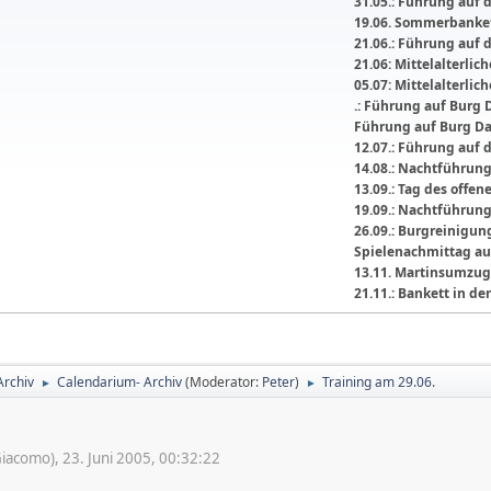
31.05.: Führung auf 
19.06. Sommerbanket
21.06.: Führung auf 
21.06: Mittelalterli
05.07: Mittelalterlic
.: Führung auf Burg 
Führung auf Burg D
12.07.: Führung auf 
14.08.: Nachtführun
13.09.: Tag des offe
19.09.: Nachtführun
26.09.: Burgreinigu
Spielenachmittag au
13.11. Martinsumzug
21.11.: Bankett in 
Archiv
Calendarium- Archiv
(Moderator:
Peter
)
Training am 29.06.
►
►
acomo), 23. Juni 2005, 00:32:22