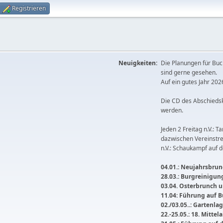
Registrieren
Neuigkeiten:
Die Planungen für Buc
sind gerne gesehen.
Auf ein gutes Jahr 2026
Die CD des Abschieds
werden.
Jeden 2 Freitag n.V.: T
dazwischen Vereinstre
n.V.: Schaukampf auf 
04.01.: Neujahrsbrunc
28.03.: Burgreinigu
03.04. Osterbrunch
11.04: Führung auf 
02./03.05..: Gartenla
22.-25.05.: 18. Mitte