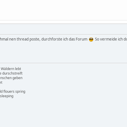
hmal nen thread poste, durchforste ich das Forum
So vermeide ich d
 Wäldern lebt
e durschstreift
enschen geben
et
ld flouers spring
 sleeping