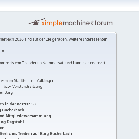
herbach 2026 sind auf der Zielgeraden. Weitere Interessenten
!!!
konzerts von Theoderich Nemmersatt und kann hier geordert
anzen im Stadtteiltreff Völklingen
ff bzw. Vorstandssitzung
der Burg
h in der Poststr. 50
ng Bucherbach
 und Mitgliederversammlung
Burg Dagstuhl
ger
lalterliches Treiben auf Burg Bucherbach