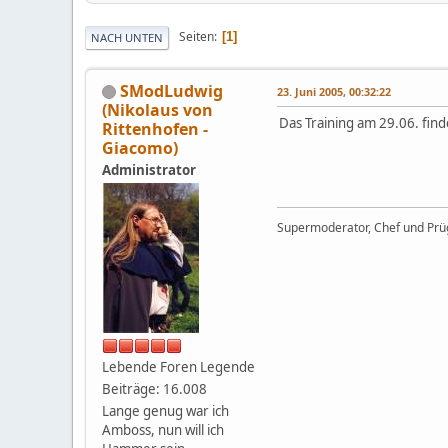
Seiten
1
NACH UNTEN
SModLudwig
23. Juni 2005, 00:32:22
(Nikolaus von
Das Training am 29.06. find
Rittenhofen -
Giacomo)
Administrator
Supermoderator, Chef und Prüg
Lebende Foren Legende
Beiträge: 16.008
Lange genug war ich
Amboss, nun will ich