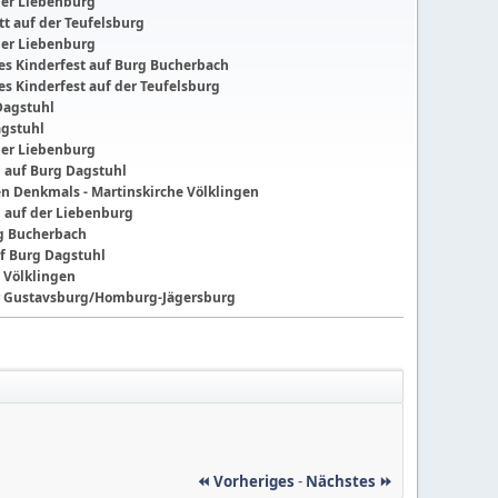
der Liebenburg
t auf der Teufelsburg
der Liebenburg
ches Kinderfest auf Burg Bucherbach
hes Kinderfest auf der Teufelsburg
Dagstuhl
agstuhl
der Liebenburg
g auf Burg Dagstuhl
nen Denkmals - Martinskirche Völklingen
g auf der Liebenburg
ng Bucherbach
f Burg Dagstuhl
 Völklingen
der Gustavsburg/Homburg-Jägersburg
⏪ Vorheriges
-
Nächstes ⏩