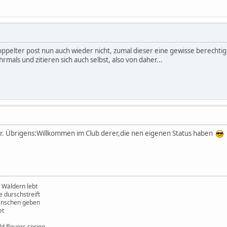
doppelter post nun auch wieder nicht, zumal dieser eine gewisse berecht
mals und zitieren sich auch selbst, also von daher...
. Übrigens:Willkommen im Club derer,die nen eigenen Status haben
 Wäldern lebt
e durschstreift
enschen geben
et
ld flouers spring