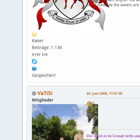
An' in sunshine the waters are
Kaiser
Beiträge: 1.136
irrer Ire
Gespeichert
VaTiSi
24. Juni 2005, 11:57:39
Mitglieder
))
Das Glück ist im Grunde nichts and