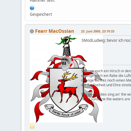
Hammer sein.
Gespeichert
Fearr MacOssian
23. Juni 2005, 23:19:33
SModLudwig: bevor ich noc
Solange noch ein Hirsch in den
solange noch ein Rabe die Lüft
solange wird es noch einen M
der für Freiheit und Ehre streit
The wee birdies sing an' the wi
An' in sunshine the waters are