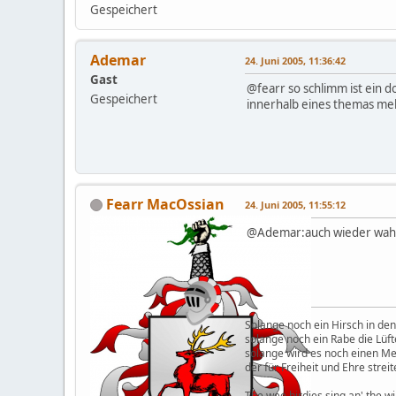
Gespeichert
Ademar
24. Juni 2005, 11:36:42
Gast
@fearr so schlimm ist ein 
Gespeichert
innerhalb eines themas mehr
Fearr MacOssian
24. Juni 2005, 11:55:12
@Ademar:auch wieder wahr
Solange noch ein Hirsch in den
solange noch ein Rabe die Lüft
solange wird es noch einen M
der für Freiheit und Ehre streit
The wee birdies sing an' the wi