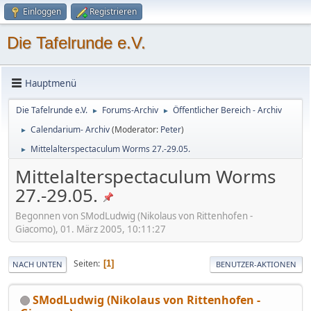
Einloggen
Registrieren
Die Tafelrunde e.V.
Hauptmenü
Die Tafelrunde e.V.
Forums-Archiv
Öffentlicher Bereich - Archiv
►
►
Calendarium- Archiv
(Moderator:
Peter
)
►
Mittelalterspectaculum Worms 27.-29.05.
►
Mittelalterspectaculum Worms
27.-29.05.
Begonnen von SModLudwig (Nikolaus von Rittenhofen -
Giacomo), 01. März 2005, 10:11:27
Seiten
1
NACH UNTEN
BENUTZER-AKTIONEN
SModLudwig (Nikolaus von Rittenhofen -