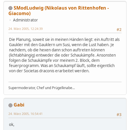
SModLudwig (Nikolaus von Rittenhofen -
Giacomo)
Administrator
24. März 2005, 12:24:39
#2
Die Planung, soweit sie in meinen Händen liegt: ein Auftritt als
Gaukler mit den Gauklern um Susi, wenn die Lust haben. Je
nachdem, ob die hexen dann schon auftreten können
(lichtabhängig) entweder die oder Schaukämpfe. Ansonsten
folgen die Schaukämpfe vor meinem 2. Block, dem
feuerprogramm. Was an Schaukampf läuft, sollte eigentlich
von der Societas draconis erarbeitet werden.
Supermoderator, Chef und Prügelknabe...
Gabi
24. März 2005, 16:54:41
#3
ok,