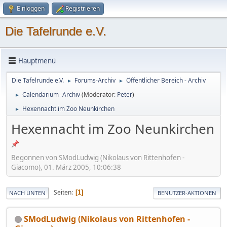
Einloggen
Registrieren
Die Tafelrunde e.V.
Hauptmenü
Die Tafelrunde e.V.
Forums-Archiv
Öffentlicher Bereich - Archiv
►
►
Calendarium- Archiv
(Moderator:
Peter
)
►
Hexennacht im Zoo Neunkirchen
►
Hexennacht im Zoo Neunkirchen
Begonnen von SModLudwig (Nikolaus von Rittenhofen -
Giacomo), 01. März 2005, 10:06:38
Seiten
1
NACH UNTEN
BENUTZER-AKTIONEN
SModLudwig (Nikolaus von Rittenhofen -