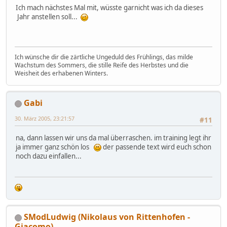
Ich mach nächstes Mal mit, wüsste garnicht was ich da dieses
Jahr anstellen soll...
Ich wünsche dir die zärtliche Ungeduld des Frühlings, das milde
Wachstum des Sommers, die stille Reife des Herbstes und die
Weisheit des erhabenen Winters.
Gabi
30. März 2005, 23:21:57
#11
na, dann lassen wir uns da mal überraschen. im training legt ihr
ja immer ganz schön los
der passende text wird euch schon
noch dazu einfallen...
SModLudwig (Nikolaus von Rittenhofen -
Giacomo)