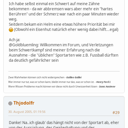
Ich habe selbst einmal ein Schwert auf meine Zähne
bekommen - da wir abbremsen wars aber mehr ein "hartes
Berühren" und der Schmerz war nach ein paar Minuten wieder
weg.
Seitdem bekam ein Helm eine etwas höhere Priorität bei mir
(Obwohl ein Eisenhut natürlich eher wenig dabei hilft...egal)
Ach ja:
@Goldbluemling: Willkommen im Forum, und Verletzungen
beim Schwertkampf sind meiner Erfahrung nach die
Ausnahme - die "üblichen" Sportarten wie z.B. Fussball dürften
da deutlich gefährlicher sein
Zwei Wahrheiten können sich nicht widersprechen -
Galileo Galilei
Wer immer nur tut, was er schon kann, bleibt immer nur das, was er schon ist. -
Henry Ford I.
Wenn Wissen Probleme macht können wir diese nicht durch Unwissenheit lösen -
Isaac Aasimov
Thjodolfr
30. August 2005, 01:19:56
#29
Danke! Na..ich glaub' das hängt nicht von der Sportart ab, eher
von der Ausrüstung, der Geisteshaltung und des