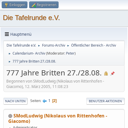
Einloggen
Registrieren
Die Tafelrunde e.V.
Hauptmenü
Die Tafelrunde e.V.
Forums-Archiv
Öffentlicher Bereich - Archiv
►
►
Calendarium- Archiv
(Moderator:
Peter
)
►
777 Jahre Britten 27./28.08.
►
777 Jahre Britten 27./28.08.
Begonnen von SModLudwig (Nikolaus von Rittenhofen -
Giacomo), 12. März 2005, 11:08:23
1
Seiten
2
NACH UNTEN
BENUTZER-AKTIONEN
SModLudwig (Nikolaus von Rittenhofen -
Giacomo)
Administrator