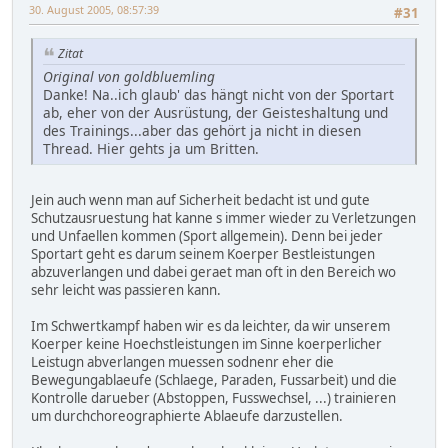
30. August 2005, 08:57:39
#31
Zitat
Original von goldbluemling
Danke! Na..ich glaub' das hängt nicht von der Sportart
ab, eher von der Ausrüstung, der Geisteshaltung und
des Trainings...aber das gehört ja nicht in diesen
Thread. Hier gehts ja um Britten.
Jein auch wenn man auf Sicherheit bedacht ist und gute
Schutzausruestung hat kanne s immer wieder zu Verletzungen
und Unfaellen kommen (Sport allgemein). Denn bei jeder
Sportart geht es darum seinem Koerper Bestleistungen
abzuverlangen und dabei geraet man oft in den Bereich wo
sehr leicht was passieren kann.
Im Schwertkampf haben wir es da leichter, da wir unserem
Koerper keine Hoechstleistungen im Sinne koerperlicher
Leistugn abverlangen muessen sodnenr eher die
Bewegungablaeufe (Schlaege, Paraden, Fussarbeit) und die
Kontrolle darueber (Abstoppen, Fusswechsel, ...) trainieren
um durchchoreographierte Ablaeufe darzustellen.