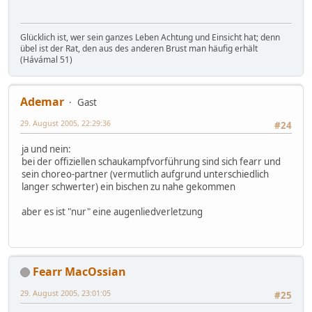
Glücklich ist, wer sein ganzes Leben Achtung und Einsicht hat; denn
übel ist der Rat, den aus des anderen Brust man häufig erhält
(Hávámal 51)
Ademar
Gast
29. August 2005, 22:29:36
#24
ja und nein:
bei der offiziellen schaukampfvorführung sind sich fearr und
sein choreo-partner (vermutlich aufgrund unterschiedlich
langer schwerter) ein bischen zu nahe gekommen
aber es ist "nur" eine augenliedverletzung
Fearr MacOssian
29. August 2005, 23:01:05
#25