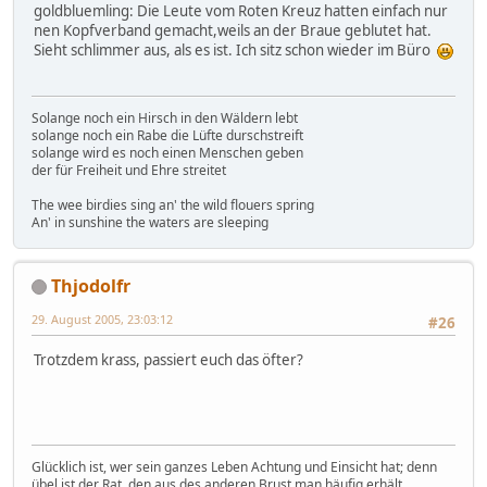
goldbluemling: Die Leute vom Roten Kreuz hatten einfach nur
nen Kopfverband gemacht,weils an der Braue geblutet hat.
Sieht schlimmer aus, als es ist. Ich sitz schon wieder im Büro
Solange noch ein Hirsch in den Wäldern lebt
solange noch ein Rabe die Lüfte durschstreift
solange wird es noch einen Menschen geben
der für Freiheit und Ehre streitet
The wee birdies sing an' the wild flouers spring
An' in sunshine the waters are sleeping
Thjodolfr
29. August 2005, 23:03:12
#26
Trotzdem krass, passiert euch das öfter?
Glücklich ist, wer sein ganzes Leben Achtung und Einsicht hat; denn
übel ist der Rat, den aus des anderen Brust man häufig erhält