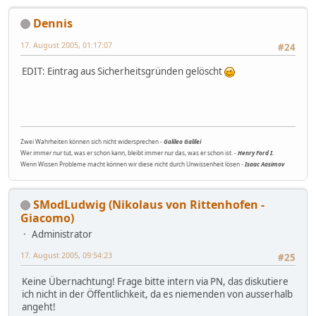
Dennis
17. August 2005, 01:17:07
#24
EDIT: Eintrag aus Sicherheitsgründen gelöscht
Zwei Wahrheiten können sich nicht widersprechen -
Galileo Galilei
Wer immer nur tut, was er schon kann, bleibt immer nur das, was er schon ist. -
Henry Ford I.
Wenn Wissen Probleme macht können wir diese nicht durch Unwissenheit lösen -
Isaac Aasimov
SModLudwig (Nikolaus von Rittenhofen -
Giacomo)
Administrator
17. August 2005, 09:54:23
#25
Keine Übernachtung! Frage bitte intern via PN, das diskutiere
ich nicht in der Öffentlichkeit, da es niemenden von ausserhalb
angeht!