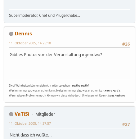
Supermoderator, Chef und Prügelknabe...
Dennis
11. Oktober 2005, 14:25:10
#26
Gibt es Photos von der Veranstaltung irgendwo?
Zwei Wahrheiten können sich nicht widersprechen -
Galileo Galilei
Wer immer nur tut, was er schon kann, bleibt immer nur das, was er schon ist. -
Henry Ford I.
Wenn Wissen Probleme macht können wir diese nicht durch Unwissenheit lösen -
Isaac Aasimov
VaTiSi
Mitglieder
11. Oktober 2005, 14:37:57
#27
Nicht dass ich wüßte...