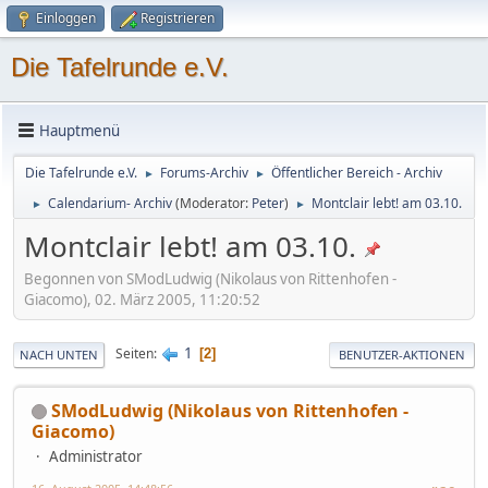
Einloggen
Registrieren
Die Tafelrunde e.V.
Hauptmenü
Die Tafelrunde e.V.
Forums-Archiv
Öffentlicher Bereich - Archiv
►
►
Calendarium- Archiv
(Moderator:
Peter
)
Montclair lebt! am 03.10.
►
►
Montclair lebt! am 03.10.
Begonnen von SModLudwig (Nikolaus von Rittenhofen -
Giacomo), 02. März 2005, 11:20:52
1
Seiten
2
NACH UNTEN
BENUTZER-AKTIONEN
SModLudwig (Nikolaus von Rittenhofen -
Giacomo)
Administrator