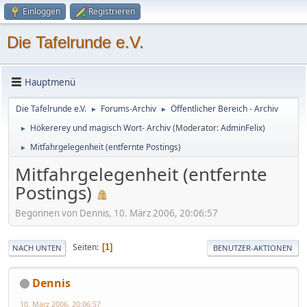
Einloggen
Registrieren
Die Tafelrunde e.V.
Hauptmenü
Die Tafelrunde e.V.
Forums-Archiv
Öffentlicher Bereich - Archiv
►
►
Hökererey und magisch Wort- Archiv
(Moderator:
AdminFelix
)
►
Mitfahrgelegenheit (entfernte Postings)
►
Mitfahrgelegenheit (entfernte
Postings)
Begonnen von Dennis, 10. März 2006, 20:06:57
Seiten
1
NACH UNTEN
BENUTZER-AKTIONEN
Dennis
10. März 2006, 20:06:57