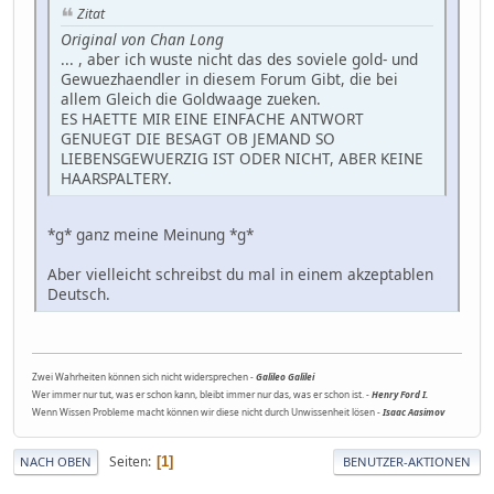
Zitat
Original von Chan Long
... , aber ich wuste nicht das des soviele gold- und
Gewuezhaendler in diesem Forum Gibt, die bei
allem Gleich die Goldwaage zueken.
ES HAETTE MIR EINE EINFACHE ANTWORT
GENUEGT DIE BESAGT OB JEMAND SO
LIEBENSGEWUERZIG IST ODER NICHT, ABER KEINE
HAARSPALTERY.
*g* ganz meine Meinung *g*
Aber vielleicht schreibst du mal in einem akzeptablen
Deutsch.
Zwei Wahrheiten können sich nicht widersprechen -
Galileo Galilei
Wer immer nur tut, was er schon kann, bleibt immer nur das, was er schon ist. -
Henry Ford I.
Wenn Wissen Probleme macht können wir diese nicht durch Unwissenheit lösen -
Isaac Aasimov
Seiten
1
NACH OBEN
BENUTZER-AKTIONEN