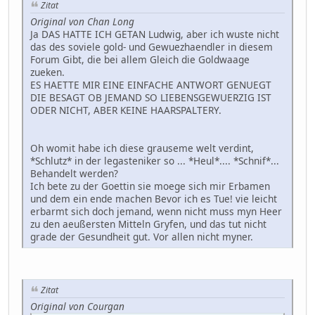
Zitat
Original von Chan Long
Ja DAS HATTE ICH GETAN Ludwig, aber ich wuste nicht
das des soviele gold- und Gewuezhaendler in diesem
Forum Gibt, die bei allem Gleich die Goldwaage
zueken.
ES HAETTE MIR EINE EINFACHE ANTWORT GENUEGT
DIE BESAGT OB JEMAND SO LIEBENSGEWUERZIG IST
ODER NICHT, ABER KEINE HAARSPALTERY.
Oh womit habe ich diese grauseme welt verdint,
*Schlutz* in der legasteniker so ... *Heul*.... *Schnif*...
Behandelt werden?
Ich bete zu der Goettin sie moege sich mir Erbamen
und dem ein ende machen Bevor ich es Tue! vie leicht
erbarmt sich doch jemand, wenn nicht muss myn Heer
zu den aeußersten Mitteln Gryfen, und das tut nicht
grade der Gesundheit gut. Vor allen nicht myner.
Zitat
Original von Courgan