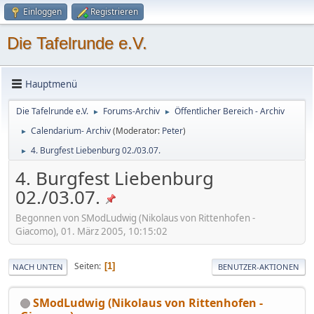
Einloggen
Registrieren
Die Tafelrunde e.V.
Hauptmenü
Die Tafelrunde e.V.
Forums-Archiv
Öffentlicher Bereich - Archiv
►
►
Calendarium- Archiv
(Moderator:
Peter
)
►
4. Burgfest Liebenburg 02./03.07.
►
4. Burgfest Liebenburg
02./03.07.
Begonnen von SModLudwig (Nikolaus von Rittenhofen -
Giacomo), 01. März 2005, 10:15:02
Seiten
1
NACH UNTEN
BENUTZER-AKTIONEN
SModLudwig (Nikolaus von Rittenhofen -