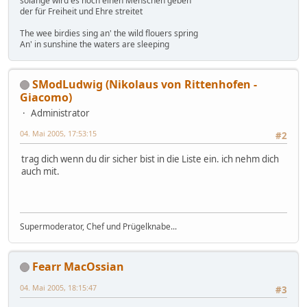
solange wird es noch einen Menschen geben
der für Freiheit und Ehre streitet
The wee birdies sing an' the wild flouers spring
An' in sunshine the waters are sleeping
SModLudwig (Nikolaus von Rittenhofen -
Giacomo)
Administrator
04. Mai 2005, 17:53:15
#2
trag dich wenn du dir sicher bist in die Liste ein. ich nehm dich
auch mit.
Supermoderator, Chef und Prügelknabe...
Fearr MacOssian
04. Mai 2005, 18:15:47
#3