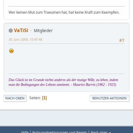
Wer keinen Mut zum Traeumen hat, hat keine Kraft zum Kaempfen.
VaTiSi
Mitglieder
30. Juni 2005, 15:47:48
#7
Das Glück ist im Grunde nichts anderes als der mutige Wille, zu leben, indem
man die Bedingungen des Lebens annimmt. - Maurice Barrès (1862 - 1923)
Seiten
1
NACH OBEN
BENUTZER-AKTIONEN
|
|
Hilfe
Nutzungsbedingungen und Regeln
Nach oben ▲