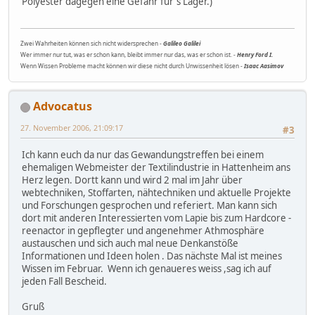
Polyester dagegen eine Gefahr für's Lager.)
Zwei Wahrheiten können sich nicht widersprechen -
Galileo Galilei
Wer immer nur tut, was er schon kann, bleibt immer nur das, was er schon ist. -
Henry Ford I.
Wenn Wissen Probleme macht können wir diese nicht durch Unwissenheit lösen -
Isaac Aasimov
Advocatus
27. November 2006, 21:09:17
#3
Ich kann euch da nur das Gewandungstreffen bei einem
ehemaligen Webmeister der Textilindustrie in Hattenheim ans
Herz legen. Dortt kann und wird 2 mal im Jahr über
webtechniken, Stoffarten, nähtechniken und aktuelle Projekte
und Forschungen gesprochen und referiert. Man kann sich
dort mit anderen Interessierten vom Lapie bis zum Hardcore -
reenactor in gepflegter und angenehmer Athmosphäre
austauschen und sich auch mal neue Denkanstöße
Informationen und Ideen holen . Das nächste Mal ist meines
Wissen im Februar. Wenn ich genaueres weiss ,sag ich auf
jeden Fall Bescheid.
Gruß