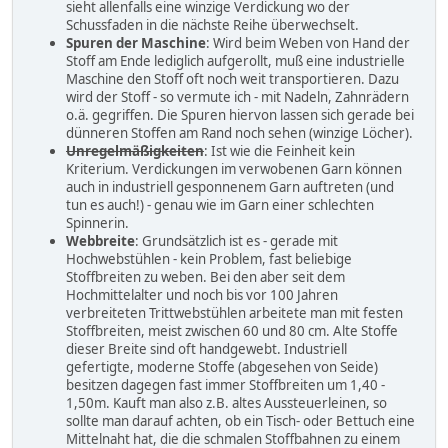
sieht allenfalls eine winzige Verdickung wo der
Schussfaden in die nächste Reihe überwechselt.
Spuren der Maschine
: Wird beim Weben von Hand der
Stoff am Ende lediglich aufgerollt, muß eine industrielle
Maschine den Stoff oft noch weit transportieren. Dazu
wird der Stoff - so vermute ich - mit Nadeln, Zahnrädern
o.ä. gegriffen. Die Spuren hiervon lassen sich gerade bei
dünneren Stoffen am Rand noch sehen (winzige Löcher).
Unregelmäßigkeiten
: Ist wie die Feinheit kein
Kriterium. Verdickungen im verwobenen Garn können
auch in industriell gesponnenem Garn auftreten (und
tun es auch!) - genau wie im Garn einer schlechten
Spinnerin.
Webbreite
: Grundsätzlich ist es - gerade mit
Hochwebstühlen - kein Problem, fast beliebige
Stoffbreiten zu weben. Bei den aber seit dem
Hochmittelalter und noch bis vor 100 Jahren
verbreiteten Trittwebstühlen arbeitete man mit festen
Stoffbreiten, meist zwischen 60 und 80 cm. Alte Stoffe
dieser Breite sind oft handgewebt. Industriell
gefertigte, moderne Stoffe (abgesehen von Seide)
besitzen dagegen fast immer Stoffbreiten um 1,40 -
1,50m. Kauft man also z.B. altes Aussteuerleinen, so
sollte man darauf achten, ob ein Tisch- oder Bettuch eine
Mittelnaht hat, die die schmalen Stoffbahnen zu einem