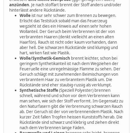
anzünden
. Je nach stoffart brennt der Stoff anders und/oder
hinterlässt andere Rückstände.
Wolle
ist nur sehr schwer zum Brennen zu bewegen.
Erlischt das Teststück sobald man das Feuerzeug
wegzieht ist dies ein Hinweis auf einen sehr hohen
Wollanteil. Der Geruch beim Verbrennen ist der von
verbrannten Haaren (denkt vielleicht an einen alten
Haarfön). Rauch ist nicht oder kaum vorhanden, dann
aber hell. Die schwarzen Rückstände sind klumpig und
hart, wirken fast wie Plastik.
Wolle/Synthetik-Gemisch
brennt leichter, schon bei
geringem Synthetikanteil ist nach dem Wegziehen der
Feueruelle eine unregelmässige Flamme zu sehen. Der
Geruch schlägt mit zunehmenden Beimischungen von
verbranntem Haar zu verbranntem Plastik um. Die
Rückstände sind eher staubig-russig als verklumpt.
Synthetische Stoffe
(Speziell Polyester) brennen
schnell, während und schon vor dem Verbrennen kann
man sehen, wie sich der Stoff verformt. Im Gegensatz zu
den Naturfasern gibt die Verbrennung schwarzen Rauch
ab. Der Geruch ist der von verbrennendem Plastik. Nach
kurzer Zeit fallen Tropfen heissen Kunststoffs herab. Die
Rückstände sind schwarz und klebrig und ziehen direkt
nach dem Verbrennen lange Fäden.