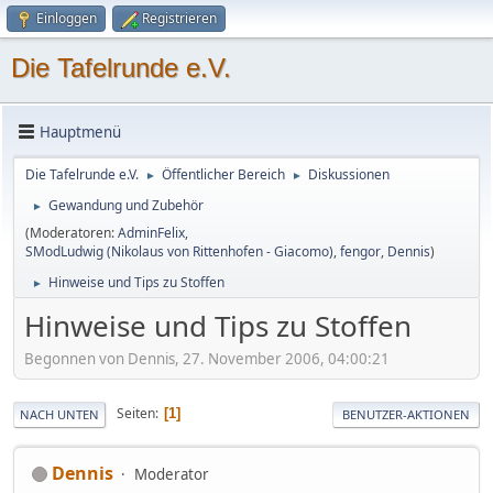
Einloggen
Registrieren
Die Tafelrunde e.V.
Hauptmenü
Die Tafelrunde e.V.
Öffentlicher Bereich
Diskussionen
►
►
Gewandung und Zubehör
►
(Moderatoren:
AdminFelix
,
SModLudwig (Nikolaus von Rittenhofen - Giacomo)
,
fengor
,
Dennis
)
Hinweise und Tips zu Stoffen
►
Hinweise und Tips zu Stoffen
Begonnen von Dennis, 27. November 2006, 04:00:21
Seiten
1
NACH UNTEN
BENUTZER-AKTIONEN
Dennis
Moderator