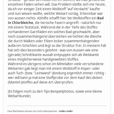
einzelnen Fäden sehen will. Das Problem stellte sich mir heute,
da ich vor einiger Zeit einen Wollstoff "auf Verdacht" kaufte
und nun wissen wollte, welche Webart vorlag. Erkennbar war
von aussen nichts. Abhilfe schafft hier bei Wollstoffen ein
Bad
in Chlorbleiche
, die tierische Fasern angreift - natürlich nur
mit einem Teststück. Während die in der Tiefe des Stoffes
vorhandenen Garnfäden ein solches Bad geschwächt, aber
noch zusammenhängend überstehen vernichtet die Bleiche
die durch Walken oder Filzen locker zusammenhängenden
äußeren Schichten und legt so die Struktur frei. In meinem Fall
hat sich dies besonders gelohnt - was von Aussen wie eine
(gerade) Schnittkante aussah entpuppte sich als Webkante
eines möglicherweise handgewebten Stoffes.
Während es übrigens schon im Mittelalter viele verschiedene
Webarten gab liegt man mit einem Wollstoff in Köper- oder
auch Tuch- (bzw. "Leinwand"-)bindung eigentlich immer richtig -
wer will kann ja mal eine Stoffprobe vor dem Kauf des dicken
(Mantel-)stoffes auf diese Art überprüfen.
(Es folgen noch zu den Tips Beispielphotos, sowie eine kleine
Webartkunde)
Zwei Wahrheiten können sich nicht widersprechen -
Galileo Galilei