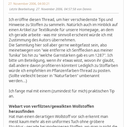
27. November 2006, 04:00:21
Letzte Bearbeitung
: 27. November 2006, 04:57:58 von Dennis
Ich eröffne diesen Thread, um hier verschiedenste Tips und
Hinweise zu Stoffen zu sammeln. Natürlich auch im Hinblick auf
einen Artikel zur Textilkunde für unsere Homepage, an dem
ich gerade arbeite - was mir sinnvoll erscheint würde ich mit
Zustimmung des Autors übernehmen.
Die Sammlung hier soll aber gerne weitgefasst sein, also
meinetwegen von "wie entferne ich Senfflecken aus meiner
Tunika" bis hin zu "welche Garnstärken gab es um 1287". Ich
bitte um Beteiligung, wenn ihr etwas wisst, wovon ihr glaubt,
daß andere davon profitieren könnten! Lediglich zu Stoffarben
würde ich empfehlen im Pflanzenfarben-Thread zu posten.
(Sollte vielleicht besser in "Naturfarben" umbenannt
werden...)
Ich fange mal mit einem (zumindest für mich) praktischen Tip
an.
Webart von verfilzten/gewalkten Wollstoffen
herausfinden
Hat man einen derartigen Wollstoff vor sich erkennt man
meist kaum mehr als ein uniformes Tuch ohne gröbere
Struktur - gerade bei moderneren Stoffen, wo man ja nicht die