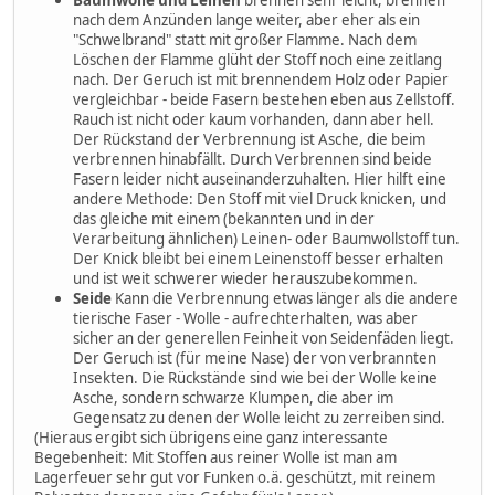
Baumwolle und Leinen
brennen sehr leicht, brennen
nach dem Anzünden lange weiter, aber eher als ein
"Schwelbrand" statt mit großer Flamme. Nach dem
Löschen der Flamme glüht der Stoff noch eine zeitlang
nach. Der Geruch ist mit brennendem Holz oder Papier
vergleichbar - beide Fasern bestehen eben aus Zellstoff.
Rauch ist nicht oder kaum vorhanden, dann aber hell.
Der Rückstand der Verbrennung ist Asche, die beim
verbrennen hinabfällt. Durch Verbrennen sind beide
Fasern leider nicht auseinanderzuhalten. Hier hilft eine
andere Methode: Den Stoff mit viel Druck knicken, und
das gleiche mit einem (bekannten und in der
Verarbeitung ähnlichen) Leinen- oder Baumwollstoff tun.
Der Knick bleibt bei einem Leinenstoff besser erhalten
und ist weit schwerer wieder herauszubekommen.
Seide
Kann die Verbrennung etwas länger als die andere
tierische Faser - Wolle - aufrechterhalten, was aber
sicher an der generellen Feinheit von Seidenfäden liegt.
Der Geruch ist (für meine Nase) der von verbrannten
Insekten. Die Rückstände sind wie bei der Wolle keine
Asche, sondern schwarze Klumpen, die aber im
Gegensatz zu denen der Wolle leicht zu zerreiben sind.
(Hieraus ergibt sich übrigens eine ganz interessante
Begebenheit: Mit Stoffen aus reiner Wolle ist man am
Lagerfeuer sehr gut vor Funken o.ä. geschützt, mit reinem