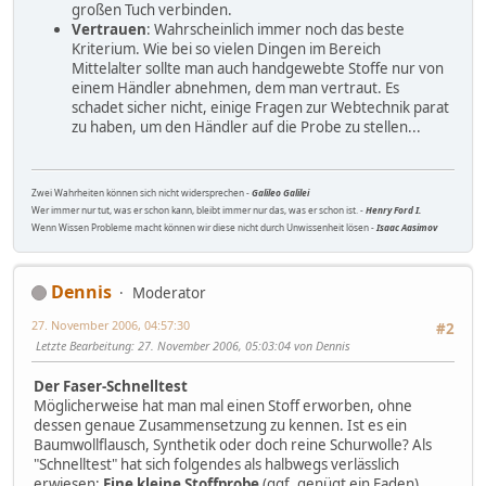
großen Tuch verbinden.
Vertrauen
: Wahrscheinlich immer noch das beste
Kriterium. Wie bei so vielen Dingen im Bereich
Mittelalter sollte man auch handgewebte Stoffe nur von
einem Händler abnehmen, dem man vertraut. Es
schadet sicher nicht, einige Fragen zur Webtechnik parat
zu haben, um den Händler auf die Probe zu stellen...
Zwei Wahrheiten können sich nicht widersprechen -
Galileo Galilei
Wer immer nur tut, was er schon kann, bleibt immer nur das, was er schon ist. -
Henry Ford I.
Wenn Wissen Probleme macht können wir diese nicht durch Unwissenheit lösen -
Isaac Aasimov
Dennis
Moderator
27. November 2006, 04:57:30
#2
Letzte Bearbeitung
: 27. November 2006, 05:03:04 von Dennis
Der Faser-Schnelltest
Möglicherweise hat man mal einen Stoff erworben, ohne
dessen genaue Zusammensetzung zu kennen. Ist es ein
Baumwollflausch, Synthetik oder doch reine Schurwolle? Als
"Schnelltest" hat sich folgendes als halbwegs verlässlich
erwiesen:
Eine kleine Stoffprobe
(ggf. genügt ein Faden)