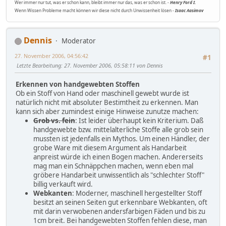
Wer immer nur tut, was er schon kann, bleibt immer nur das, was er schon ist. -
Henry Ford I.
Wenn Wissen Probleme macht können wir diese nicht durch Unwissenheit lösen -
Isaac Aasimov
Dennis
Moderator
27. November 2006, 04:56:42
#1
Letzte Bearbeitung
: 27. November 2006, 05:58:11 von Dennis
Erkennen von handgewebten Stoffen
Ob ein Stoff von Hand oder maschinell gewebt wurde ist
natürlich nicht mit absoluter Bestimtheit zu erkennen. Man
kann sich aber zumindest einige Hinweise zunutze machen:
Grob vs. fein
: Ist leider überhaupt kein Kriterium. Daß
handgewebte bzw. mittelalterliche Stoffe alle grob sein
mussten ist jedenfalls ein Mythos. Um einen Händler, der
grobe Ware mit diesem Argument als Handarbeit
anpreist würde ich einen Bogen machen. Andererseits
mag man ein Schnäppchen machen, wenn eben mal
gröbere Handarbeit unwissentlich als "schlechter Stoff"
billig verkauft wird.
Webkanten
: Moderner, maschinell hergestellter Stoff
besitzt an seinen Seiten gut erkennbare Webkanten, oft
mit darin verwobenen andersfarbigen Fäden und bis zu
1cm breit. Bei handgewebten Stoffen fehlen diese, man