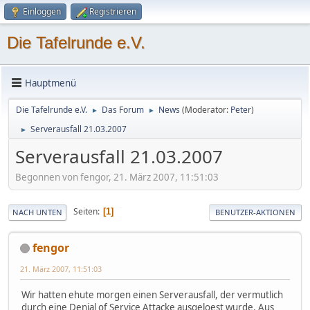
Einloggen
Registrieren
Die Tafelrunde e.V.
Hauptmenü
Die Tafelrunde e.V.
Das Forum
News
(Moderator:
Peter
)
►
►
Serverausfall 21.03.2007
►
Serverausfall 21.03.2007
Begonnen von fengor, 21. März 2007, 11:51:03
Seiten
1
NACH UNTEN
BENUTZER-AKTIONEN
fengor
21. März 2007, 11:51:03
Wir hatten ehute morgen einen Serverausfall, der vermutlich
durch eine Denial of Service Attacke ausgeloest wurde. Aus