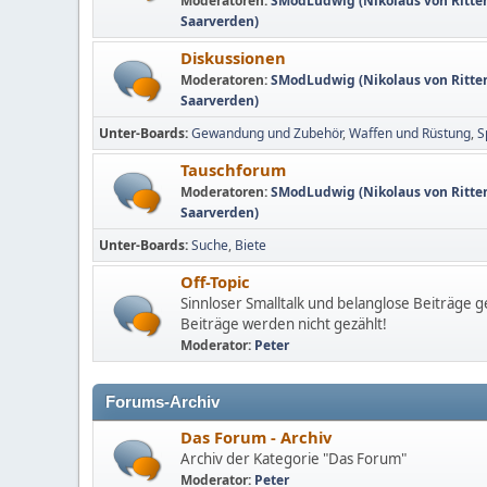
Moderatoren:
SModLudwig (Nikolaus von Ritte
Saarverden)
Diskussionen
Moderatoren:
SModLudwig (Nikolaus von Ritte
Saarverden)
Unter-Boards
Gewandung und Zubehör
Waffen und Rüstung
S
Tauschforum
Moderatoren:
SModLudwig (Nikolaus von Ritte
Saarverden)
Unter-Boards
Suche
Biete
Off-Topic
Sinnloser Smalltalk und belanglose Beiträge g
Beiträge werden nicht gezählt!
Moderator:
Peter
Forums-Archiv
Das Forum - Archiv
Archiv der Kategorie "Das Forum"
Moderator:
Peter