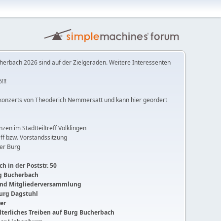
herbach 2026 sind auf der Zielgeraden. Weitere Interessenten
!!!
konzerts von Theoderich Nemmersatt und kann hier geordert
anzen im Stadtteiltreff Völklingen
ff bzw. Vorstandssitzung
der Burg
h in der Poststr. 50
ng Bucherbach
 und Mitgliederversammlung
Burg Dagstuhl
ger
lalterliches Treiben auf Burg Bucherbach