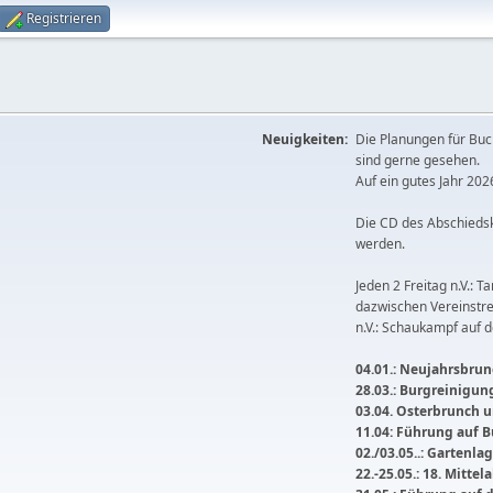
Registrieren
Neuigkeiten:
Die Planungen für Buc
sind gerne gesehen.
Auf ein gutes Jahr 2026
Die CD des Abschieds
werden.
Jeden 2 Freitag n.V.: T
dazwischen Vereinstre
n.V.: Schaukampf auf 
04.01.: Neujahrsbrunc
28.03.: Burgreinigu
03.04. Osterbrunch
11.04: Führung auf 
02./03.05..: Gartenla
22.-25.05.: 18. Mitte