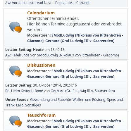
Aw: Vorstellungsthread f...
von
Eoghain MacCartaigh
Calendarium
Öffentlicher Terminkalender.
Hier können Termine ausgetauscht oder verabredet
werden.
Moderatoren:
SModLudwig (Nikolaus von Rittenhofen -
Giacomo)
,
Gerhard (Graf Ludwig III v. Saarverden)
Letzter Beitrag:
Heute
um 13:42:13
Aw: Tafelrunde
von
SModLudwig (Nikolaus von Rittenhofen - Giacomo)
Diskussionen
Moderatoren:
SModLudwig (Nikolaus von Rittenhofen -
Giacomo)
,
Gerhard (Graf Ludwig III v. Saarverden)
Letzter Beitrag:
30. Oktober 2014, 20:24:16
Re: Helm Kettenbrünne
von
Gerhard (Graf Ludwig III v. Saarverden)
Unter-Boards
Gewandung und Zubehör
Waffen und Rüstung
Speis und
Trank
Larp
Sonstiges
Tauschforum
Moderatoren:
SModLudwig (Nikolaus von Rittenhofen -
Giacomo)
,
Gerhard (Graf Ludwig III v. Saarverden)