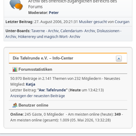
Archiv des öffentlich-zugänglichen Bereichs des
Forums
Moderator:
Peter
Letzter Beitrag:
27. August 2006, 20:21:31
Musiker gesucht
von
Courgan
Unter-Boards
Taverne - Archiv
Calendarium- Archiv
Diskussionen -
Archiv
Hökererey und magisch Wort- Archiv
Die Tafelrunde e.V. – Info-Center
Forumsstatistiken
50.970 Beiträge in 2.141 Themen von 232 Mitgliedern - Neuestes
Mitglied:
Katja
Letzter Beitrag:
"
Aw: Tafelrunde
"
(
Heute
um 13:42:13)
Anzeigen der neuesten Beiträge
Benutzer online
Online:
245 Gäste, 0 Mitglieder - Am meisten online (heute):
349
-
Am meisten online (gesamt): 1.009 (05. Mai 2026, 13:32:28)