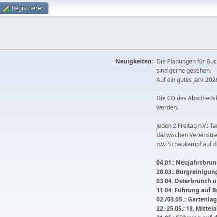
Registrieren
Neuigkeiten:
Die Planungen für Buc
sind gerne gesehen.
Auf ein gutes Jahr 2026
Die CD des Abschieds
werden.
Jeden 2 Freitag n.V.: T
dazwischen Vereinstre
n.V.: Schaukampf auf 
04.01.: Neujahrsbrunc
28.03.: Burgreinigu
03.04. Osterbrunch
11.04: Führung auf 
02./03.05..: Gartenla
22.-25.05.: 18. Mitte