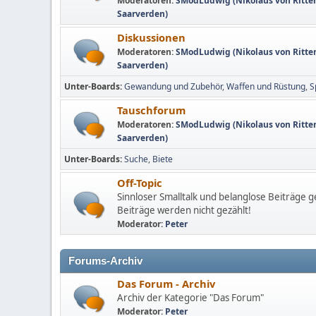
Moderatoren:
SModLudwig (Nikolaus von Ritte
Saarverden)
Diskussionen
Moderatoren:
SModLudwig (Nikolaus von Ritte
Saarverden)
Unter-Boards
Gewandung und Zubehör
Waffen und Rüstung
S
Tauschforum
Moderatoren:
SModLudwig (Nikolaus von Ritte
Saarverden)
Unter-Boards
Suche
Biete
Off-Topic
Sinnloser Smalltalk und belanglose Beiträge g
Beiträge werden nicht gezählt!
Moderator:
Peter
Forums-Archiv
Das Forum - Archiv
Archiv der Kategorie "Das Forum"
Moderator:
Peter