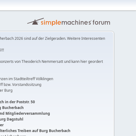
herbach 2026 sind auf der Zielgeraden. Weitere Interessenten
!!!
konzerts von Theoderich Nemmersatt und kann hier geordert
anzen im Stadtteiltreff Völklingen
ff bzw. Vorstandssitzung
der Burg
h in der Poststr. 50
ng Bucherbach
 und Mitgliederversammlung
Burg Dagstuhl
ger
lalterliches Treiben auf Burg Bucherbach