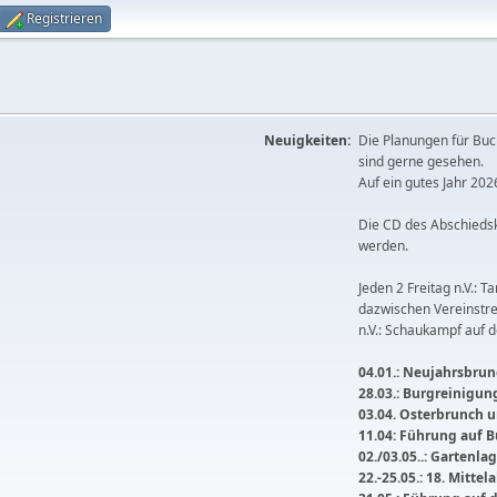
Registrieren
Neuigkeiten:
Die Planungen für Buc
sind gerne gesehen.
Auf ein gutes Jahr 2026
Die CD des Abschieds
werden.
Jeden 2 Freitag n.V.: T
dazwischen Vereinstre
n.V.: Schaukampf auf 
04.01.: Neujahrsbrunc
28.03.: Burgreinigu
03.04. Osterbrunch
11.04: Führung auf 
02./03.05..: Gartenla
22.-25.05.: 18. Mitte