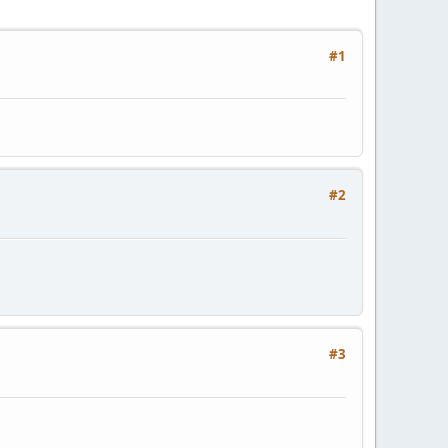
#1
#2
#3