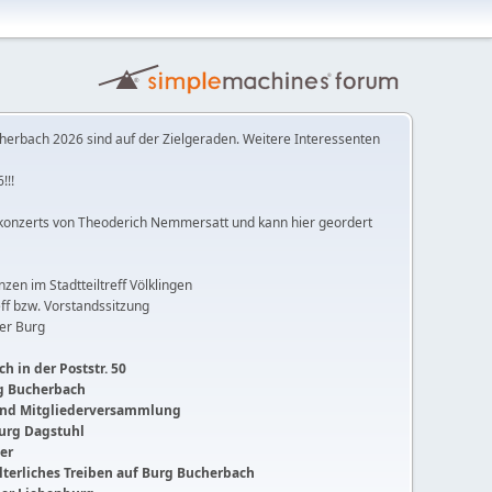
herbach 2026 sind auf der Zielgeraden. Weitere Interessenten
!!!
konzerts von Theoderich Nemmersatt und kann hier geordert
anzen im Stadtteiltreff Völklingen
ff bzw. Vorstandssitzung
der Burg
h in der Poststr. 50
ng Bucherbach
 und Mitgliederversammlung
Burg Dagstuhl
ger
lalterliches Treiben auf Burg Bucherbach