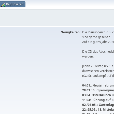
Registrieren
Neuigkeiten:
Die Planungen für Buc
sind gerne gesehen.
Auf ein gutes Jahr 2026
Die CD des Abschieds
werden.
Jeden 2 Freitag n.V.: T
dazwischen Vereinstre
n.V.: Schaukampf auf 
04.01.: Neujahrsbrunc
28.03.: Burgreinigu
03.04. Osterbrunch
11.04: Führung auf 
02./03.05..: Gartenla
22.-25.05.: 18. Mitte