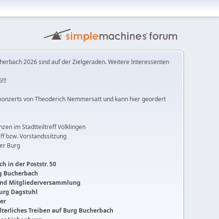
herbach 2026 sind auf der Zielgeraden. Weitere Interessenten
!!!
konzerts von Theoderich Nemmersatt und kann hier geordert
anzen im Stadtteiltreff Völklingen
ff bzw. Vorstandssitzung
der Burg
h in der Poststr. 50
ng Bucherbach
 und Mitgliederversammlung
Burg Dagstuhl
ger
lalterliches Treiben auf Burg Bucherbach