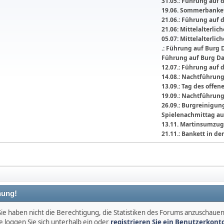
31.05.: Führung auf 
19.06. Sommerbanket
21.06.: Führung auf 
21.06: Mittelalterli
05.07: Mittelalterlic
.: Führung auf Burg 
Führung auf Burg D
12.07.: Führung auf 
14.08.: Nachtführun
13.09.: Tag des offe
19.09.: Nachtführun
26.09.: Burgreinigu
Spielenachmittag au
13.11. Martinsumzug
21.11.: Bankett in 
ung!
Sie haben nicht die Berechtigung, die Statistiken des Forums anzuschauen
e loggen Sie sich unterhalb ein oder
registrieren Sie ein Benutzerkont