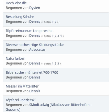
Hoch lebe die ....
Begonnen von
Dyvien
Bestellung Schuhe
Begonnen von
Dennis
1
2
Seiten
Töpfereimuseum Langerwehe
Begonnen von
Dennis
1
2
3
4
Seiten
Diverse hochwertige Kleidungsstücke
Begonnen von
Advocatus
Naturfarben
Begonnen von
Dennis
1
2
3
Seiten
Bildersuche im Internet 700-1700
Begonnen von
Dennis
Messer im Mittelalter
Begonnen von
Dennis
Töpferei Podzierski
Begonnen von
SModLudwig (Nikolaus von Rittenhofen -
Giacomo)