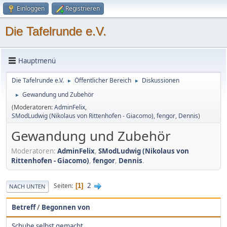
Einloggen
Registrieren
Die Tafelrunde e.V.
Hauptmenü
Die Tafelrunde e.V.
Öffentlicher Bereich
Diskussionen
►
►
Gewandung und Zubehör
►
(Moderatoren:
AdminFelix
,
SModLudwig (Nikolaus von Rittenhofen - Giacomo)
,
fengor
,
Dennis
)
Gewandung und Zubehör
Moderatoren:
AdminFelix
,
SModLudwig (Nikolaus von
Rittenhofen - Giacomo)
,
fengor
,
Dennis
.
2
Seiten
1
NACH UNTEN
Betreff
/
Begonnen von
Schuhe selbst gemacht