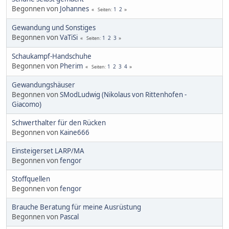
Begonnen von
Johannes
1
2
Seiten
Gewandung und Sonstiges
Begonnen von
VaTiSi
1
2
3
Seiten
Schaukampf-Handschuhe
Begonnen von
Pherim
1
2
3
4
Seiten
Gewandungshäuser
Begonnen von
SModLudwig (Nikolaus von Rittenhofen -
Giacomo)
Schwerthalter für den Rücken
Begonnen von
Kaine666
Einsteigerset LARP/MA
Begonnen von
fengor
Stoffquellen
Begonnen von
fengor
Brauche Beratung für meine Ausrüstung
Begonnen von
Pascal