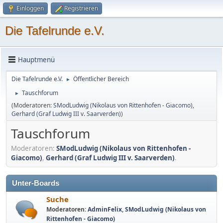
Einloggen
Registrieren
Die Tafelrunde e.V.
Hauptmenü
Die Tafelrunde e.V.
Öffentlicher Bereich
►
Tauschforum
►
(Moderatoren:
SModLudwig (Nikolaus von Rittenhofen - Giacomo)
,
Gerhard (Graf Ludwig III v. Saarverden)
)
Tauschforum
Moderatoren:
SModLudwig (Nikolaus von Rittenhofen -
Giacomo)
,
Gerhard (Graf Ludwig III v. Saarverden)
.
Unter-Boards
Suche
Moderatoren:
AdminFelix
,
SModLudwig (Nikolaus von
Rittenhofen - Giacomo)