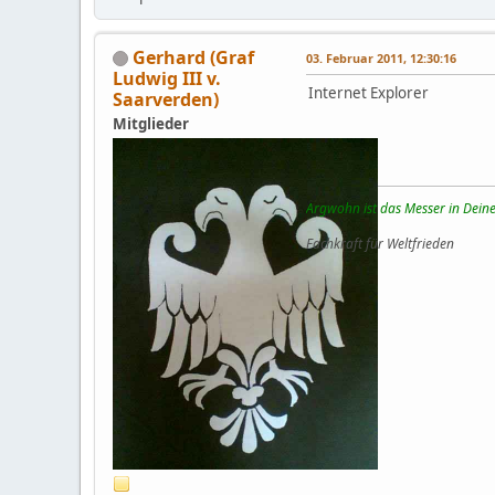
Gerhard (Graf
03. Februar 2011, 12:30:16
Ludwig III v.
Internet Explorer
Saarverden)
Mitglieder
Argwohn ist das Messer in Deine
Fachkraft für Weltfrieden