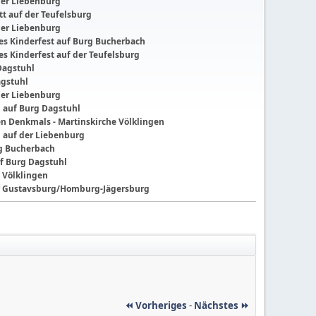
der Liebenburg
t auf der Teufelsburg
der Liebenburg
ches Kinderfest auf Burg Bucherbach
hes Kinderfest auf der Teufelsburg
Dagstuhl
agstuhl
der Liebenburg
g auf Burg Dagstuhl
nen Denkmals - Martinskirche Völklingen
g auf der Liebenburg
ng Bucherbach
f Burg Dagstuhl
 Völklingen
der Gustavsburg/Homburg-Jägersburg
⏪ Vorheriges
-
Nächstes ⏩