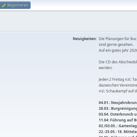
Registrieren
Neuigkeiten:
Die Planungen für Buc
sind gerne gesehen.
Auf ein gutes Jahr 2026
Die CD des Abschieds
werden.
Jeden 2 Freitag n.V.: T
dazwischen Vereinstre
n.V.: Schaukampf auf 
04.01.: Neujahrsbrunc
28.03.: Burgreinigu
03.04. Osterbrunch
11.04: Führung auf 
02./03.05..: Gartenla
22.-25.05.: 18. Mitte