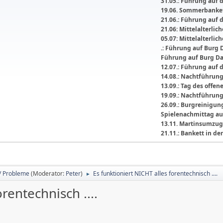
31.05.: Führung auf 
19.06. Sommerbanket
21.06.: Führung auf 
21.06: Mittelalterli
05.07: Mittelalterlic
.: Führung auf Burg 
Führung auf Burg D
12.07.: Führung auf 
14.08.: Nachtführun
13.09.: Tag des offe
19.09.: Nachtführun
26.09.: Burgreinigu
Spielenachmittag au
13.11. Martinsumzug
21.11.: Bankett in 
/ Probleme
(Moderator:
Peter
)
Es funktioniert NICHT alles forentechnisch ....
►
rentechnisch ....