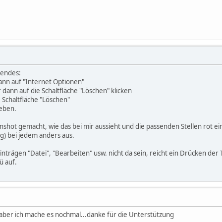
gendes:
dann auf "Internet Optionen"
dann auf die Schaltfläche "Löschen" klicken
 Schaltfläche "Löschen"
heben.
nshot gemacht, wie das bei mir aussieht und die passenden Stellen rot ei
g) bei jedem anders aus.
inträgen "Datei", "Bearbeiten" usw. nicht da sein, reicht ein Drücken d
ü auf.
 aber ich mache es nochmal...danke für die Unterstützung