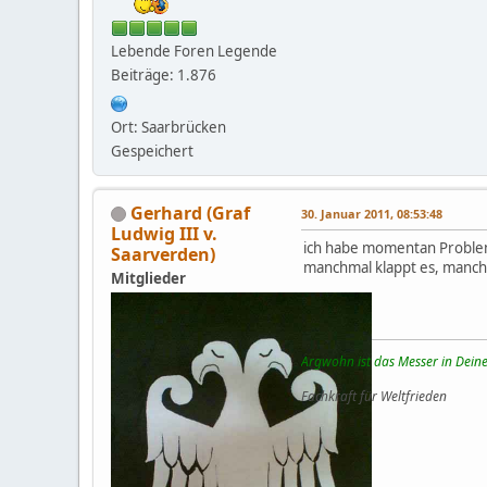
Lebende Foren Legende
Beiträge: 1.876
Ort: Saarbrücken
Gespeichert
Gerhard (Graf
30. Januar 2011, 08:53:48
Ludwig III v.
ich habe momentan Probleme
Saarverden)
manchmal klappt es, manchm
Mitglieder
Argwohn ist das Messer in Deine
Fachkraft für Weltfrieden