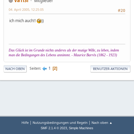
VaTiSi
Mitglieder
04. April 2005, 12:25:05
#20
ich mich auch!!
))
Das Glück ist im Grunde nichts anderes als der mutige Wille, zu leben, indem
man die Bedingungen des Lebens annimmt. - Maurice Barrès (1862 - 1923)
1
Seiten
2
NACH OBEN
BENUTZER-AKTIONEN
|
|
Hilfe
Nutzungsbedingungen und Regeln
Nach oben ▲
,
SMF 2.1.4 © 2023
Simple Machines