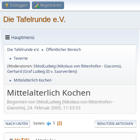
Einloggen
Registrieren
Die Tafelrunde e.V.
Hauptmenü
Die Tafelrunde e.V.
Öffentlicher Bereich
►
Taverne
►
(Moderatoren:
SModLudwig (Nikolaus von Rittenhofen - Giacomo)
,
Gerhard (Graf Ludwig III v. Saarverden)
)
Mittelalterlich Kochen
►
Mittelalterlich Kochen
Begonnen von SModLudwig (Nikolaus von Rittenhofen -
Giacomo), 24. Februar 2005, 11:33:53
1
Seiten
2
NACH UNTEN
BENUTZER-AKTIONEN