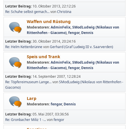
Letzter Beitrag:
10. Oktober 2013, 22:12:26
Re: Schuhe selbst gemach...
von
Christina
Waffen und Rüstung
Moderatoren:
AdminFelix
,
SModLudwig (Nikolaus von
Rittenhofen - Giacomo)
,
fengor
,
Dennis
Letzter Beitrag:
30. Oktober 2014, 20:24:16
Re: Helm Kettenbrünne
von
Gerhard (Graf Ludwig III v. Saarverden)
Speis und Trank
Moderatoren:
AdminFelix
,
SModLudwig (Nikolaus von
Rittenhofen - Giacomo)
,
fengor
,
Dennis
Letzter Beitrag:
14. September 2007, 12:28:24
Re: Töpfereimuseum Lange...
von
SModLudwig (Nikolaus von Rittenhofen -
Giacomo)
Larp
Moderatoren:
fengor
,
Dennis
Letzter Beitrag:
05. Mai 2007, 03:36:56
Re: Gronbacher Miliz 1 -...
von
fengor