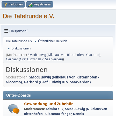
Einloggen
Registrieren
Die Tafelrunde e.V.
Hauptmenü
Die Tafelrunde e.V.
Öffentlicher Bereich
►
Diskussionen
►
(Moderatoren:
SModLudwig (Nikolaus von Rittenhofen - Giacomo)
,
Gerhard (Graf Ludwig III v. Saarverden)
)
Diskussionen
Moderatoren:
SModLudwig (Nikolaus von Rittenhofen -
Giacomo)
,
Gerhard (Graf Ludwig III v. Saarverden)
.
Unter-Boards
Gewandung und Zubehör
Moderatoren:
AdminFelix
,
SModLudwig (Nikolaus von
Rittenhofen - Giacomo)
,
fengor
,
Dennis