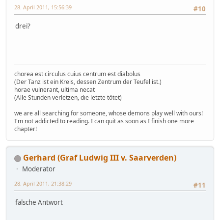
28. April 2011, 15:56:39
#10
drei?
chorea est circulus cuius centrum est diabolus
(Der Tanz ist ein Kreis, dessen Zentrum der Teufel ist.)
horae vulnerant, ultima necat
(Alle Stunden verletzen, die letzte tötet)
we are all searching for someone, whose demons play well with ours!
I'm not addicted to reading. I can quit as soon as I finish one more
chapter!
Gerhard (Graf Ludwig III v. Saarverden)
Moderator
28. April 2011, 21:38:29
#11
falsche Antwort