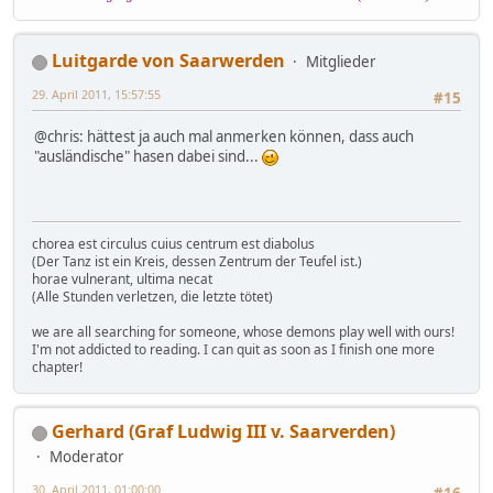
Luitgarde von Saarwerden
Mitglieder
29. April 2011, 15:57:55
#15
@chris: hättest ja auch mal anmerken können, dass auch
"ausländische" hasen dabei sind...
chorea est circulus cuius centrum est diabolus
(Der Tanz ist ein Kreis, dessen Zentrum der Teufel ist.)
horae vulnerant, ultima necat
(Alle Stunden verletzen, die letzte tötet)
we are all searching for someone, whose demons play well with ours!
I'm not addicted to reading. I can quit as soon as I finish one more
chapter!
Gerhard (Graf Ludwig III v. Saarverden)
Moderator
30. April 2011, 01:00:00