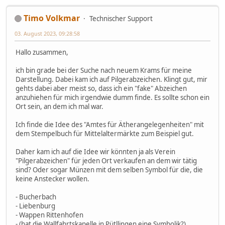
Timo Volkmar
Technischer Support
03. August 2023, 09:28:58
Hallo zusammen,
ich bin grade bei der Suche nach neuem Krams für meine
Darstellung. Dabei kam ich auf Pilgerabzeichen. Klingt gut, mir
gehts dabei aber meist so, dass ich ein "fake" Abzeichen
anzuhiehen für mich irgendwie dumm finde. Es sollte schon ein
Ort sein, an dem ich mal war.
Ich finde die Idee des "Amtes für Ätherangelegenheiten" mit
dem Stempelbuch für Mittelaltermärkte zum Beispiel gut.
Daher kam ich auf die Idee wir könnten ja als Verein
"Pilgerabzeichen" für jeden Ort verkaufen an dem wir tätig
sind? Oder sogar Münzen mit dem selben Symbol für die, die
keine Anstecker wollen.
- Bucherbach
- Liebenburg
- Wappen Rittenhofen
- (hat die Wallfahrtskapelle in Pütllingen eine Symbolik?)