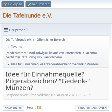
Einloggen
Registrieren
Die Tafelrunde e.V.
Hauptmenü
Die Tafelrunde e.V.
Öffentlicher Bereich
►
Taverne
►
(Moderatoren:
SModLudwig (Nikolaus von Rittenhofen - Giacomo)
,
Gerhard (Graf Ludwig III v. Saarverden)
)
Idee für Einnahmequelle? Pilgerabzeichen? "Gedenk-" Münzen?
►
Idee für Einnahmequelle?
Pilgerabzeichen? "Gedenk-"
Münzen?
Begonnen von Timo Volkmar, 03. August 2023, 09:28:58
Seiten
1
NACH UNTEN
BENUTZER-AKTIONEN