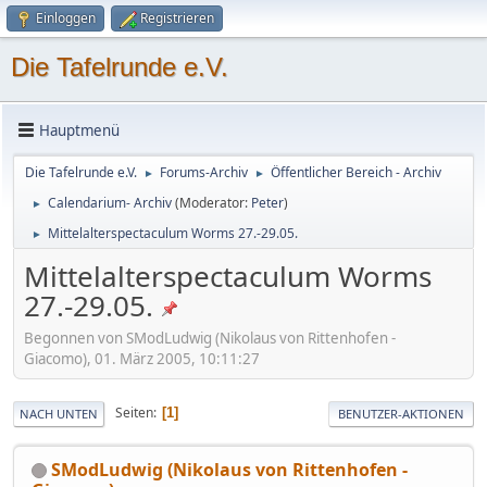
Einloggen
Registrieren
Die Tafelrunde e.V.
Hauptmenü
Die Tafelrunde e.V.
Forums-Archiv
Öffentlicher Bereich - Archiv
►
►
Calendarium- Archiv
(Moderator:
Peter
)
►
Mittelalterspectaculum Worms 27.-29.05.
►
Mittelalterspectaculum Worms
27.-29.05.
Begonnen von SModLudwig (Nikolaus von Rittenhofen -
Giacomo), 01. März 2005, 10:11:27
Seiten
1
NACH UNTEN
BENUTZER-AKTIONEN
SModLudwig (Nikolaus von Rittenhofen -