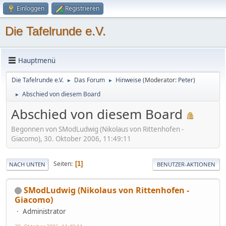
Einloggen
Registrieren
Die Tafelrunde e.V.
Hauptmenü
Die Tafelrunde e.V.
Das Forum
Hinweise
(Moderator:
Peter
)
►
►
Abschied von diesem Board
►
Abschied von diesem Board
Begonnen von SModLudwig (Nikolaus von Rittenhofen -
Giacomo), 30. Oktober 2006, 11:49:11
Seiten
1
NACH UNTEN
BENUTZER-AKTIONEN
SModLudwig (Nikolaus von Rittenhofen -
Giacomo)
Administrator