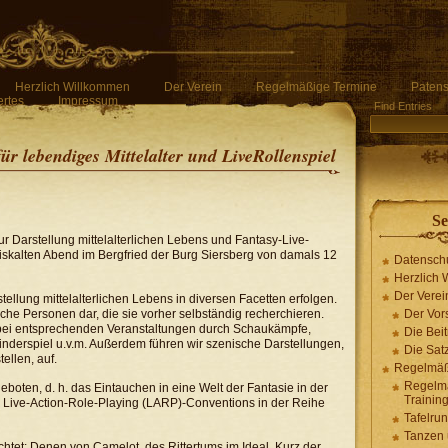
Herzlich Willkommen
Der Verein
Regelmäßige Termine
Patens
rtes
Impressum
Find Entries
für lebendiges Mittelalter und LiveRollenspiel
Se
ur Darstellung mittelalterlichen Lebens und Fantasy-Live-
skalten Abend im Bergfried der Burg Siersberg von damals 12
Datensch
Herzlich
Der Verei
ellung mittelalterlichen Lebens in diversen Facetten erfolgen.
ische Personen dar, die sie vorher selbständig recherchieren.
Der Vor
 bei entsprechenden Veranstaltungen durch Schaukämpfe,
Die Bei
inderspiel u.v.m. Außerdem führen wir szenische Darstellungen,
Die Sat
ellen, auf.
Regelmäß
Regelm
boten, d. h. das Eintauchen in eine Welt der Fantasie in der
Trainin
ch Live-Action-Role-Playing (LARP)-Conventions in der Reihe
Tafelru
Tanzen
ichtet; Denen von Camelot, des Rittertums im Ideal. Kurz der