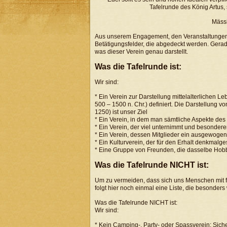
Tafelrunde des König Artus, 
Mäss
Aus unserem Engagement, den Veranstaltungen 
Betätigungsfelder, die abgedeckt werden. Gerade
was dieser Verein genau darstellt.
Was die Tafelrunde ist:
Wir sind:
* Ein Verein zur Darstellung mittelalterlichen L
500 – 1500 n. Chr.) definiert. Die Darstellung vo
1250) ist unser Ziel
* Ein Verein, in dem man sämtliche Aspekte des 
* Ein Verein, der viel unternimmt und besondere
* Ein Verein, dessen Mitglieder ein ausgewogene
* Ein Kulturverein, der für den Erhalt denkmalg
* Eine Gruppe von Freunden, die dasselbe Hobby
Was die Tafelrunde NICHT ist:
Um zu vermeiden, dass sich uns Menschen mit f
folgt hier noch einmal eine Liste, die besonders w
Was die Tafelrunde NICHT ist:
Wir sind:
* Kein Camping-, Party- oder Spassverein: Siche