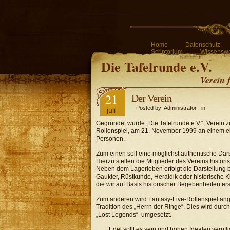
Home
Datenschutz
Scriptorium
Wissenswe
Die Tafelrunde e.V.
Verein 
21
Der Verein
Posted by: Administrator in
juli
Gegründet wurde „Die Tafelrunde e.V.“, Verein z
Rollenspiel, am 21. November 1999 an einem ei
Personen.
Zum einen soll eine möglichst authentische Darst
Hierzu stellen die Mitglieder des Vereins histor
Neben dem Lagerleben erfolgt die Darstellung
Gaukler, Rüstkunde, Heraldik oder historische K
die wir auf Basis historischer Begebenheiten erst
Zum anderen wird Fantasy-Live-Rollenspiel ange
Tradition des „Herrn der Ringe“. Dies wird dur
„Lost Legends“ umgesetzt.
Edel sollt es sein und hohen Idealen verpfl