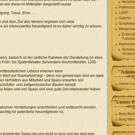
Veranst
so wie diese im Mittelalter dargestellt wurde.
Patenscha
LARP
igung, Treue, Ehre …
Galerie
und dem Ziel des Vereins ergeben sich viele
Scriptori
 als interessiertes Neumitglied ist es daher wichtig zu wissen,
Wissensw
Entwick
Trutzwa
Impressu
Vertret
Vorstan
ebens; dadurch ist der zeitliche Rahmen der Darstellung (in etwa
n Früh- bis Spätmittelalter (besonders Hochmittelalter, 1200-
mittelalterlichen Lebens erlernen kann
"Admini
n Wert auf Teamarbeit legt – denn nur gemeinsam sind wir stark
s Verhältnis aus Mitarbeit und Spass erwarten soll
Admin Lo
eschützter- und zeitgenössischer Bauten kämpft
 teilen und viel Spass und eine gute Zeit miteinander haben
"Unsere P
alschen Vorstellungen anschließen und enttäuscht werden,
ichtig für potentielle Neumitglieder ist.
Burg Buc
Burg Mont
r kommt der Spass bei uns nicht zu kurz und wir sind eine