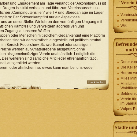
"Verein 
tarbeit und Engagement am Tage verlangt, der Alkoholgenuss ist
rogen ist strikt verboten und führt zum Vereinsausschluss.
rlichen „Campingutensilien“ wie TV und Stereoanlage im Lager.
Vereinsch
pfern: Der Schwertkampf ist nur ein Aspekt des
Vereinsfo
i uns an erster Stelle. Wir lehren den vernünftigen Umgang mit
Wiki
ftlichen Kampfes und verweigern aggressiven und
en Zugang zu unseren Waffen.
 Gruppen oder Menschen mit solchem Gedankengut eine Plattform
heiten sind wir demokratisch eingestellt und politisch neutral.
Befreund
ein im Bereich Feuershow, Schwertkampf oder sonstigem
ereiche werden auf Amateurebene ausgeführt, ohne
und 
tion als gemeinnütziger Verein unablässlich. Lediglich die
Des weiteren sind sämtliche Mitglieder ehrenamtlich tätig.
Derer vo
nell ausgebildet werden.
Die Keiler
uberern oder ähnlichem; so etwas kann man bei uns weder
Herren vo
Miles Mini
Back to top
Mittelalte
Waldläufe
Söldnersc
Verein fü
im Saarla
Vulpes R
Städte un