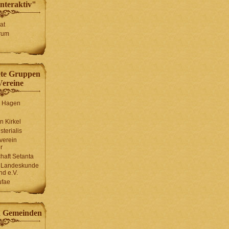
interaktiv"
at
rum
ete Gruppen
Vereine
n Hagen
n Kirkel
sterialis
rverein
r
haft Setanta
r Landeskunde
nd e.V.
ufae
d Gemeinden