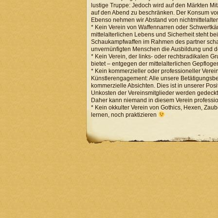
lustige Truppe: Jedoch wird auf den Märkten Mi
auf den Abend zu beschränken. Der Konsum von D
Ebenso nehmen wir Abstand von nichtmittelalte
* Kein Verein von Waffennarren oder Schwertkäm
mittelalterlichen Lebens und Sicherheit steht be
Schaukampfwaffen im Rahmen des partner scha
unvernünfigten Menschen die Ausbildung und d
* Kein Verein, der links- oder rechtsradikalen
bietet – entgegen der mittelalterlichen Gepflogen
* Kein kommerzieller oder professioneller Ver
Künstlerengagement: Alle unsere Betätigungsb
kommerzielle Absichten. Dies ist in unserer Posi
Unkosten der Vereinsmitglieder werden gedeckt. 
Daher kann niemand in diesem Verein professio
* Kein okkulter Verein von Gothics, Hexen, Za
lernen, noch praktizieren