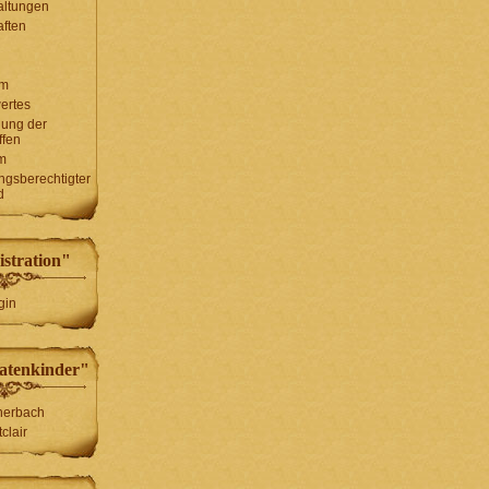
altungen
ften
um
ertes
lung der
ffen
m
ungsberechtigter
d
stration"
gin
atenkinder"
herbach
clair