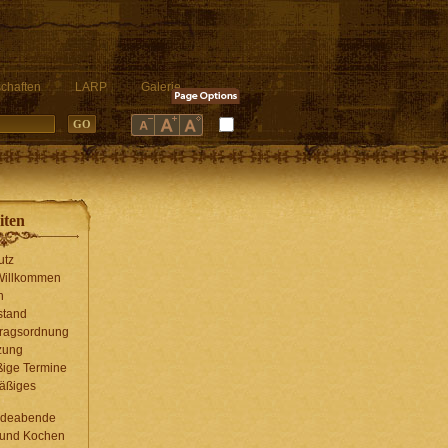
chaften
LARP
Galerie
iten
utz
 Willkommen
n
stand
tragsordnung
zung
ige Termine
äßiges
g
ndeabende
 und Kochen