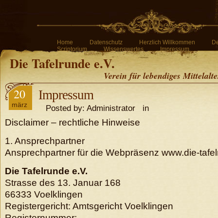
Home
Datenschutz
Herzlich Willkommen
De
Scriptorium
Wissenswertes
Impressum
Die Tafelrunde e.V.
Verein für lebendiges Mittelalt
20
Impressum
märz
Posted by: Administrator in
Disclaimer – rechtliche Hinweise
1. Ansprechpartner
Ansprechpartner für die Webpräsenz www.die-tafelr
Die Tafelrunde e.V.
Strasse des 13. Januar 168
66333 Voelklingen
Registergericht: Amtsgericht Voelklingen
Registernummer: