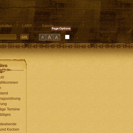
chaften
LARP
Galerie
iten
utz
 Willkommen
n
stand
tragsordnung
zung
ige Termine
äßiges
g
ndeabende
 und Kochen