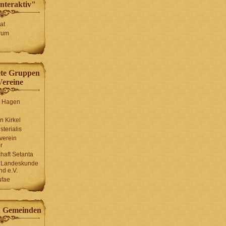
interaktiv"
at
rum
ete Gruppen
Vereine
n Hagen
n Kirkel
sterialis
rverein
r
haft Setanta
r Landeskunde
nd e.V.
ufae
d Gemeinden