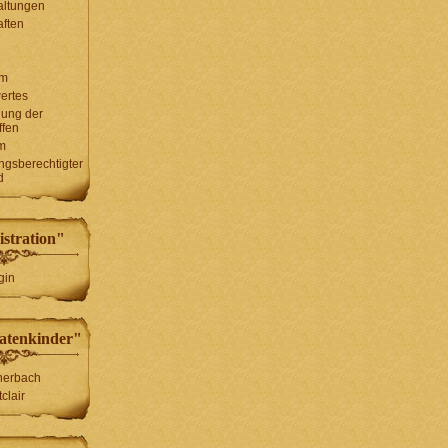
altungen
ften
um
ertes
lung der
ffen
m
ungsberechtigter
d
stration"
gin
atenkinder"
herbach
clair