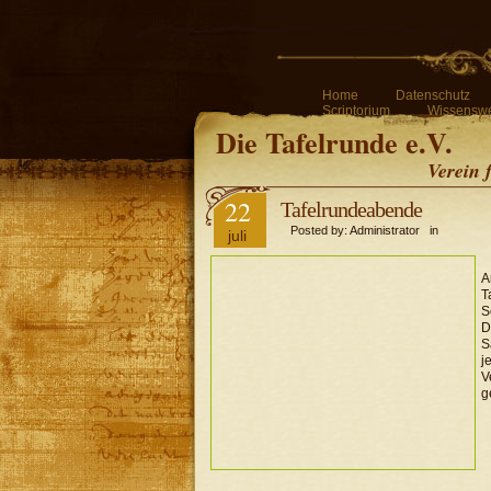
Home
Datenschutz
Scriptorium
Wissenswe
Die Tafelrunde e.V.
Verein 
22
Tafelrundeabende
Posted by: Administrator in
juli
T
S
D
S
j
V
g