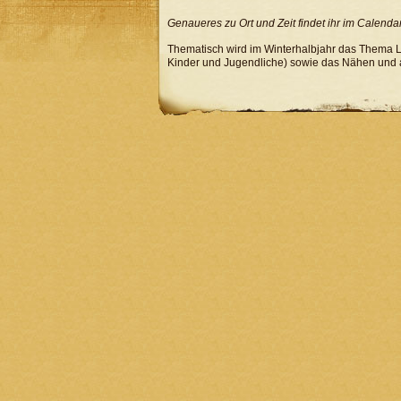
Genaueres zu Ort und Zeit findet ihr im Calend
Thematisch wird im Winterhalbjahr das Thema L
Kinder und Jugendliche) sowie das Nähen und a