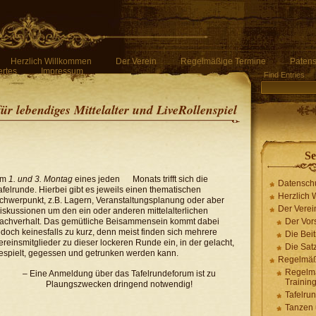
Herzlich Willkommen
Der Verein
Regelmäßige Termine
Patens
rtes
Impressum
Find Entries
für lebendiges Mittelalter und LiveRollenspiel
Se
Am
1. und 3. Montag
eines jeden Monats trifft sich die
Datensch
afelrunde. Hierbei gibt es jeweils einen thematischen
Herzlich
chwerpunkt, z.B. Lagern, Veranstaltungsplanung oder aber
Der Verei
iskussionen um den ein oder anderen mittelalterlichen
achverhalt. Das gemütliche Beisammensein kommt dabei
Der Vor
edoch keinesfalls zu kurz, denn meist finden sich mehrere
Die Bei
ereinsmitglieder zu dieser lockeren Runde ein, in der gelacht,
Die Sat
espielt, gegessen und getrunken werden kann.
Regelmäß
Regelm
– Eine Anmeldung über das Tafelrundeforum ist zu
Trainin
Plaungszwecken dringend notwendig!
Tafelru
Tanzen