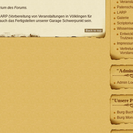
Veranst
Patenscha
arium des Forums.
LARP
ARP (Vorbereitung von Veranstaltungen in Völklingen für
Galerie
uch das Fertigstellen unserer Garage Schwerpunkt sein.
Scriptori
Wissensw
Back to top
Entwick
Trutzwa
Impressu
Vertret
Vorstan
"Admini
Admin Lo
"Unsere P
Burg Buc
Burg Mont