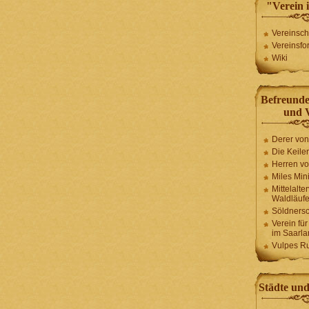
"Verein 
Vereinsch
Vereinsfo
Wiki
Befreund
und 
Derer vo
Die Keiler
Herren vo
Miles Mini
Mittelalte
Waldläufe
Söldnersc
Verein fü
im Saarla
Vulpes R
Städte un