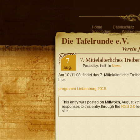
Home
Datenschutz
Scriptorium
Wissenswe
Die Tafelrunde e.V.
Verein 
7
7. Mittelalterliches Treib
Posted by: lheil in
News
aug.
Am 10./11.08. findet das 7. Mittelalterliche Tre
hier.
programm Liebenburg 2019
This entry was posted on Mittwoch, August 7th
responses to this entry through the
RSS 2.0
fe
site.