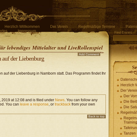
Herzlich Willkommen
Der Verein
Regelmäßige Termine
Patens
rtes
Impressum
Find Entries
für lebendiges Mittelalter und LiveRollenspiel
Add Comment
en auf der Liebenburg
Se
iben auf der Liebenburg in Namborn statt. Das Programm findet Ihr
Datensch
Herzlich
Der Verei
Der Vor
, 2019 at 12:08 and is filed under
News
. You can follow any
Die Bei
ed. You can
leave a response
, or
trackback
from your own
Die Sat
Regelmäß
Back to top
Regelm
Trainin
Tafelru
Tanzen