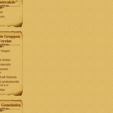
interaktiv"
at
rum
ete Gruppen
Vereine
n Hagen
n Kirkel
sterialis
rverein
r
haft Setanta
r Landeskunde
nd e.V.
ufae
d Gemeinden