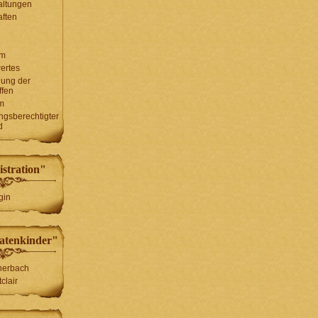
altungen
ften
um
ertes
lung der
ffen
m
ungsberechtigter
d
stration"
gin
atenkinder"
herbach
clair