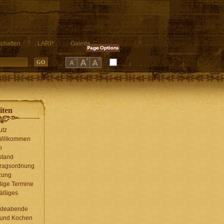
chaften
LARP
Galerie
iten
utz
 Willkommen
n
stand
tragsordnung
zung
ige Termine
äßiges
g
ndeabende
 und Kochen