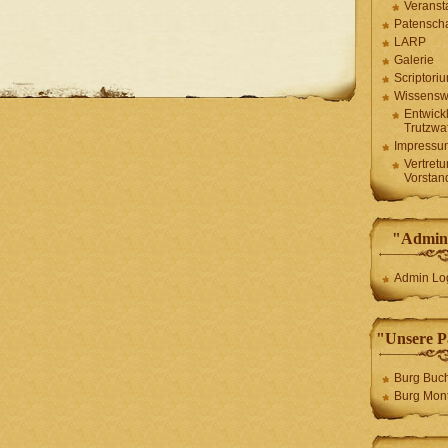
Veranst
Patenscha
LARP
Galerie
Scriptori
Wissensw
Entwick
Trutzwa
Impressu
Vertret
Vorstan
"Admini
Admin Lo
"Unsere P
Burg Buc
Burg Mont