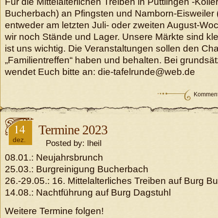
Für die Mittelalterlichen Treiben in Püttlingen -Köll
Bucherbach) an Pfingsten und Namborn-Eisweiler 
entweder am letzten Juli- oder zweiten August-W
wir noch Stände und Lager. Unsere Märkte sind klei
ist uns wichtig. Die Veranstaltungen sollen den Ch
„Familientreffen“ haben und behalten. Bei grundsä
wendet Euch bitte an: die-tafelrunde@web.de
Kommenta
14
Termine 2023
dez.
Posted by: lheil
08.01.: Neujahrsbrunch
25.03.: Burgreinigung Bucherbach
26.-29.05.: 16. Mittelalterliches Treiben auf Burg 
14.08.: Nachtführung auf Burg Dagstuhl
Weitere Termine folgen!