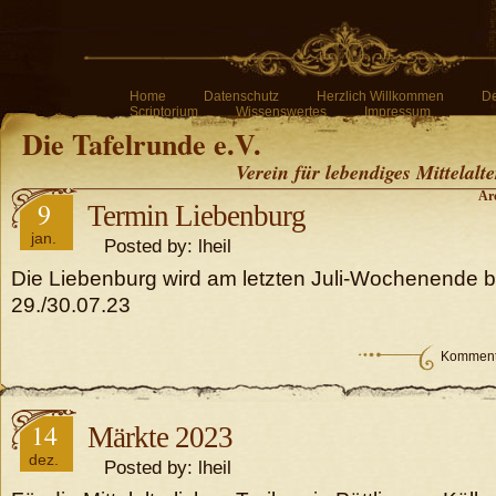
Home
Datenschutz
Herzlich Willkommen
De
Scriptorium
Wissenswertes
Impressum
Die Tafelrunde e.V.
Verein für lebendiges Mittelalt
Arc
9
Termin Liebenburg
jan.
Posted by: lheil
Die Liebenburg wird am letzten Juli-Wochenende be
29./30.07.23
Kommenta
14
Märkte 2023
dez.
Posted by: lheil