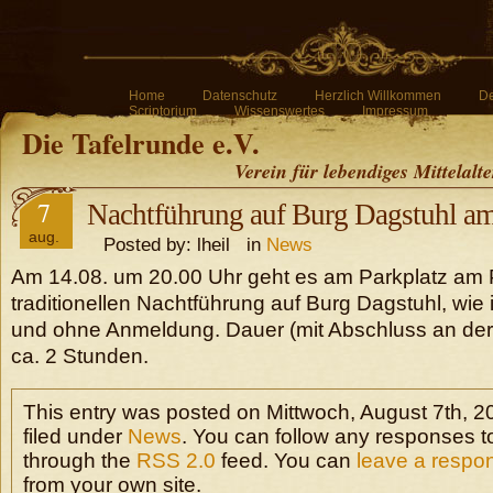
Home
Datenschutz
Herzlich Willkommen
De
Scriptorium
Wissenswertes
Impressum
Die Tafelrunde e.V.
Verein für lebendiges Mittelalt
7
Nachtführung auf Burg Dagstuhl am
aug.
Posted by: lheil in
News
Am 14.08. um 20.00 Uhr geht es am Parkplatz am Pi
traditionellen Nachtführung auf Burg Dagstuhl, wie
und ohne Anmeldung. Dauer (mit Abschluss an der L
ca. 2 Stunden.
This entry was posted on Mittwoch, August 7th, 2
filed under
News
. You can follow any responses to
through the
RSS 2.0
feed. You can
leave a respo
from your own site.