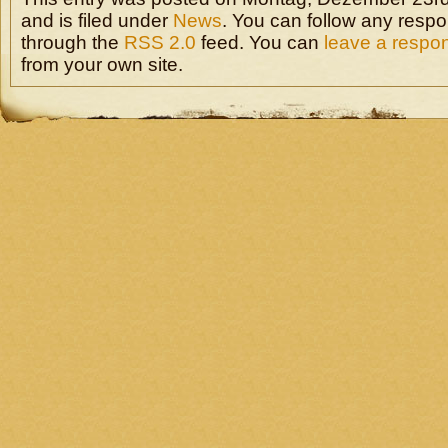
and is filed under
News
. You can follow any respo
through the
RSS 2.0
feed. You can
leave a respo
from your own site.