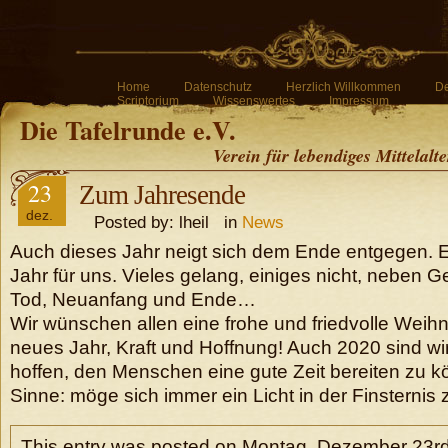
Home
Datenschutz
Herzlich Willkommen
De
Scriptorium
Wissenswertes
Impressum
Die Tafelrunde e.V.
Verein für lebendiges Mittelalt
23
Zum Jahresende
dez.
Posted by: lheil in
News
Auch dieses Jahr neigt sich dem Ende entgegen. E
Jahr für uns. Vieles gelang, einiges nicht, neben G
Tod, Neuanfang und Ende…
Wir wünschen allen eine frohe und friedvolle Weihn
neues Jahr, Kraft und Hoffnung! Auch 2020 sind wi
hoffen, den Menschen eine gute Zeit bereiten zu k
Sinne: möge sich immer ein Licht in der Finsternis 
This entry was posted on Montag, Dezember 23rd