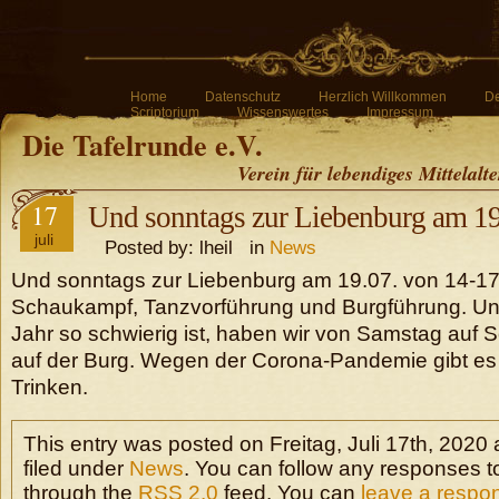
Home
Datenschutz
Herzlich Willkommen
De
Scriptorium
Wissenswertes
Impressum
Die Tafelrunde e.V.
Verein für lebendiges Mittelalt
17
Und sonntags zur Liebenburg am 19
juli
Posted by: lheil in
News
Und sonntags zur Liebenburg am 19.07. von 14-17
Schaukampf, Tanzvorführung und Burgführung. Und
Jahr so schwierig ist, haben wir von Samstag auf 
auf der Burg. Wegen der Corona-Pandemie gibt e
Trinken.
This entry was posted on Freitag, Juli 17th, 2020 
filed under
News
. You can follow any responses to
through the
RSS 2.0
feed. You can
leave a respo