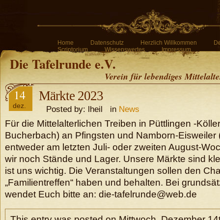
Home
Datenschutz
Herzlich Willkommen
De
Scriptorium
Wissenswertes
Impressum
Die Tafelrunde e.V.
Verein für lebendiges Mittelalt
14
Märkte 2023
dez.
Posted by: lheil in
News
Für die Mittelalterlichen Treiben in Püttlingen -Köll
Bucherbach) an Pfingsten und Namborn-Eisweiler 
entweder am letzten Juli- oder zweiten August-W
wir noch Stände und Lager. Unsere Märkte sind klei
ist uns wichtig. Die Veranstaltungen sollen den Ch
„Familientreffen“ haben und behalten. Bei grundsä
wendet Euch bitte an: die-tafelrunde@web.de
This entry was posted on Mittwoch, Dezember 14t