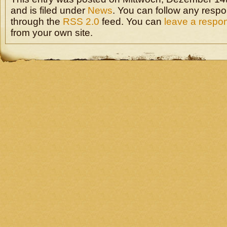
and is filed under
News
. You can follow any respo
through the
RSS 2.0
feed. You can
leave a respo
from your own site.