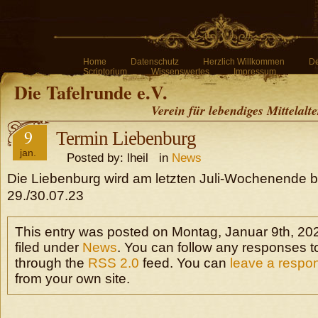
Home
Datenschutz
Herzlich Willkommen
De
Scriptorium
Wissenswertes
Impressum
Die Tafelrunde e.V.
Verein für lebendiges Mittelalt
9
Termin Liebenburg
jan.
Posted by: lheil in
News
Die Liebenburg wird am letzten Juli-Wochenende be
29./30.07.23
This entry was posted on Montag, Januar 9th, 202
filed under
News
. You can follow any responses to
through the
RSS 2.0
feed. You can
leave a respo
from your own site.